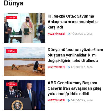
Dünya
İİT, Mekke Ortak Savunma
DÜNYA
Anlaşması'nı memnuniyetle
karşıladı
KUZEYIN SESI
AĞUSTOS 8, 2026
Dünya nüfusunun yüzde 6'sını
DÜNYA
oluşturan yerli halklar iklim
değişikliğinin tehdidi altında
KUZEYIN SESI
AĞUSTOS 8, 2026
ABD Genelkurmay Başkanı
DÜNYA
Caine'in İran savaşından çıkış
yolu aradığı iddia edildi
KUZEYIN SESI
AĞUSTOS 8, 2026