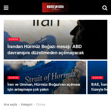
DÜNYA
İrandan Hürmüz Boğazı mesajı: ABD
davranışını düzeltmeden açılmayacak
DÜNYA
DÜNYA
İran ve Umman, Hürmüz Boğazının açılması
BAE, İran'ı
için anlaşmaya çok yakın
füzeyle hed
Ana sayfa
Kategori
Dünya