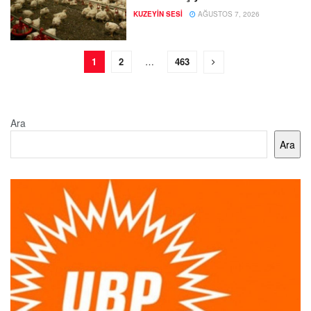
KUZEYIN SESI
AĞUSTOS 7, 2026
1
2
…
463
Ara
Ara