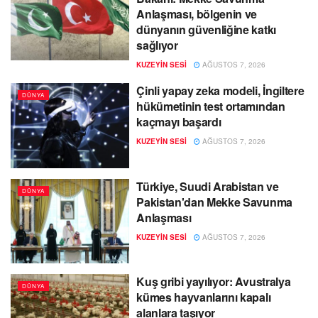
Anlaşması, bölgenin ve
dünyanın güvenliğine katkı
sağlıyor
KUZEYIN SESI
AĞUSTOS 7, 2026
Çinli yapay zeka modeli, İngiltere
DÜNYA
hükümetinin test ortamından
kaçmayı başardı
KUZEYIN SESI
AĞUSTOS 7, 2026
Türkiye, Suudi Arabistan ve
DÜNYA
Pakistan'dan Mekke Savunma
Anlaşması
KUZEYIN SESI
AĞUSTOS 7, 2026
Kuş gribi yayılıyor: Avustralya
DÜNYA
kümes hayvanlarını kapalı
alanlara taşıyor