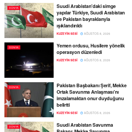
Suudi Arabistan'daki simge
DÜNYA
yapılar Türkiye, Suudi Arabistan
ve Pakistan bayraklarıyla
ışıklandırıldı
KUZEYIN SESI
AĞUSTOS 8, 2026
Yemen ordusu, Husilere yönelik
DÜNYA
operasyon düzenledi
KUZEYIN SESI
AĞUSTOS 8, 2026
Pakistan Başbakanı Şerif, Mekke
DÜNYA
Ortak Savunma Anlaşması'nı
imzalamaktan onur duyduğunu
belirtti
KUZEYIN SESI
AĞUSTOS 8, 2026
Suudi Arabistan Savunma
DÜNYA
Bakanı: Mekke Savunma