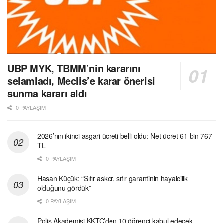
UBP MYK, TBMM’nin kararını
selamladı, Meclis’e karar önerisi
sunma kararı aldı
0 PAYLAŞIM
2026’nın ikinci asgari ücreti belli oldu: Net ücret 61 bin 767
TL
0 PAYLAŞIM
Hasan Küçük: “Sıfır asker, sıfır garantinin hayalcilik
olduğunu gördük”
0 PAYLAŞIM
Polis Akademisi KKTC’den 10 öğrenci kabul edecek