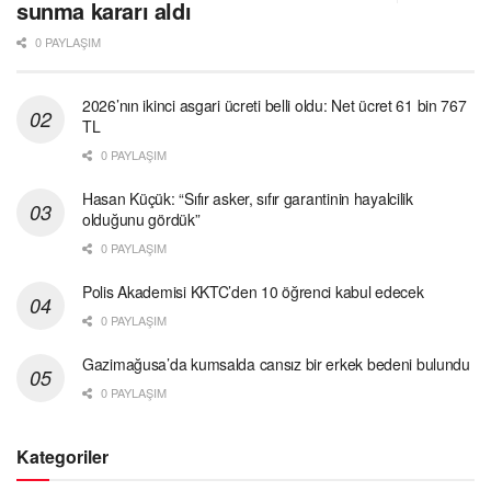
sunma kararı aldı
0 PAYLAŞIM
2026’nın ikinci asgari ücreti belli oldu: Net ücret 61 bin 767
TL
0 PAYLAŞIM
Hasan Küçük: “Sıfır asker, sıfır garantinin hayalcilik
olduğunu gördük”
0 PAYLAŞIM
Polis Akademisi KKTC’den 10 öğrenci kabul edecek
0 PAYLAŞIM
Gazimağusa’da kumsalda cansız bir erkek bedeni bulundu
0 PAYLAŞIM
Kategoriler