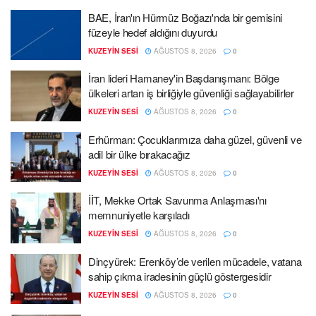
BAE, İran'ın Hürmüz Boğazı'nda bir gemisini
füzeyle hedef aldığını duyurdu
KUZEYIN SESI
AĞUSTOS 8, 2026
0
İran lideri Hamaney'in Başdanışmanı: Bölge
ülkeleri artan iş birliğiyle güvenliği sağlayabilirler
KUZEYIN SESI
AĞUSTOS 8, 2026
0
Erhürman: Çocuklarımıza daha güzel, güvenli ve
adil bir ülke bırakacağız
KUZEYIN SESI
AĞUSTOS 8, 2026
0
İİT, Mekke Ortak Savunma Anlaşması'nı
memnuniyetle karşıladı
KUZEYIN SESI
AĞUSTOS 8, 2026
0
Dinçyürek: Erenköy’de verilen mücadele, vatana
sahip çıkma iradesinin güçlü göstergesidir
KUZEYIN SESI
AĞUSTOS 8, 2026
0