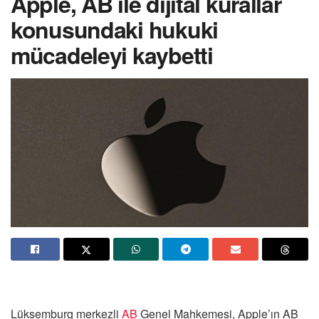
Apple, AB ile dijital kurallar
konusundaki hukuki
mücadeleyi kaybetti
Lüksemburg merkezli
AB
Genel Mahkemesi, Apple’ın AB