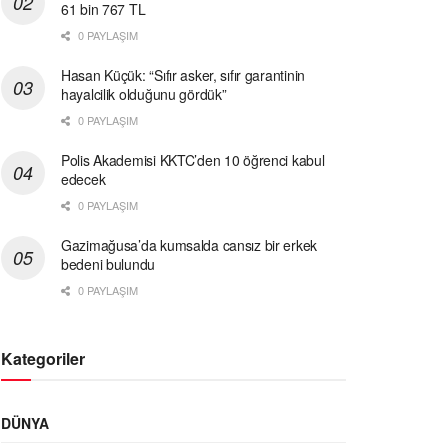
61 bin 767 TL
0 PAYLAŞIM
Hasan Küçük: “Sıfır asker, sıfır garantinin
hayalcilik olduğunu gördük”
0 PAYLAŞIM
Polis Akademisi KKTC’den 10 öğrenci kabul
edecek
0 PAYLAŞIM
Gazimağusa’da kumsalda cansız bir erkek
bedeni bulundu
0 PAYLAŞIM
Kategoriler
DÜNYA