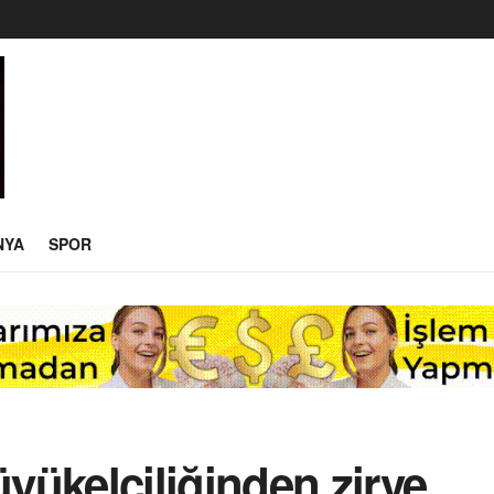
NYA
SPOR
yükelçiliğinden zirve