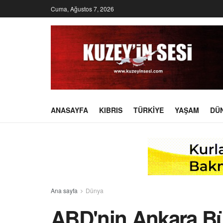
Cuma, Ağustos 7, 2026
ANASAYFA
KIBRIS
TÜRKIYE
YAŞAM
DÜ
Ana sayfa
Dünya
ABD'nin Ankara Bü