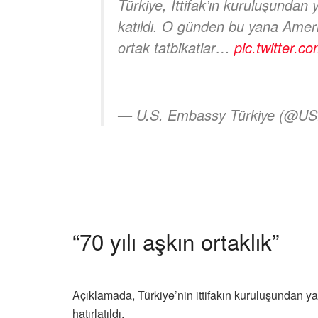
Türkiye, İttifak’ın kuruluşundan
katıldı. O günden bu yana Amerik
ortak tatbikatlar…
pic.twitter
— U.S. Embassy Türkiye (@U
“70 yılı aşkın ortaklık”
Açıklamada, Türkiye’nin ittifakın kuruluşundan ya
hatırlatıldı.