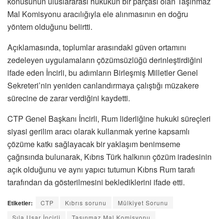
konusunun uluslararası hukukun bir parçası olan Taşınmaz
Mal Komisyonu aracılığıyla ele alınmasının en doğru
yöntem olduğunu belirtti.
Açıklamasında, toplumlar arasındaki güven ortamını
zedeleyen uygulamaların çözümsüzlüğü derinleştirdiğini
ifade eden İncirli, bu adımların Birleşmiş Milletler Genel
Sekreteri’nin yeniden canlandırmaya çalıştığı müzakere
sürecine de zarar verdiğini kaydetti.
CTP Genel Başkanı İncirli, Rum liderliğine hukuki süreçleri
siyasi gerilim aracı olarak kullanmak yerine kapsamlı
çözüme katkı sağlayacak bir yaklaşım benimseme
çağrısında bulunarak, Kıbrıs Türk halkının çözüm iradesinin
açık olduğunu ve aynı yapıcı tutumun Kıbrıs Rum tarafı
tarafından da gösterilmesini beklediklerini ifade etti.
Etiketler:
CTP
Kıbrıs sorunu
Mülkiyet Sorunu
Sıla Usar İncirli
Taşınmaz Mal Komisyonu