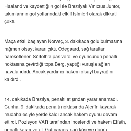
Haaland ve kaydettiği 4 gol ile Brezilyalı Vinicius Junior,
takımlarının gol yollarındaki etkili isimleri olarak dikkati
çekti.
Maça etkili başlayan Norveç, 3. dakikada golü bulmasına
rağmen ofsayt kararı çıktı. Odegaard, sağ taraftan
hareketlenen Sörloth’a pas verdi ve oyuncunun penaltı
noktasına çevirdiği topa Berg, yaptığı vuruşla ağları
havalandırdı. Ancak yardımcı hakem ofsayt bayrağını
kaldırdı.
14. dakikada Brezilya, penaltı atışından yararlanamadı.
Cunha, 9. dakikada penaltı noktasında Ajer’in kayarak
müdahalesiyle yerde kaldı ancak hakem oyunu devam
ettirdi. Pozisyon VAR tarafından incelendi ve hakem Elfath,
penaltı kararı verdi. Guimaraes, sağ köşeye doğru