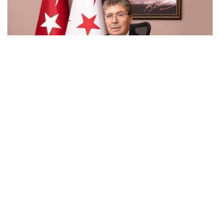
Başbakan Ünal Üstel, Türkiye Cumhuriyeti ile Kuzey Kıbrıs
Türk Cumhuriyeti arasında imzalanan Fiber Optik Altyapı
Protokolü kapsamında yürütülen çalışmaların son aşamaya
geldiğini belirterek, projenin saha uygulamalarının kısa
süre içinde başlayacağını açıkladı.
Yazılı açıklama yapan Üstel, Türkiye Cumhurbaşkanı
Yardımcısı Cevdet Yılmaz ile imzalanan protokol