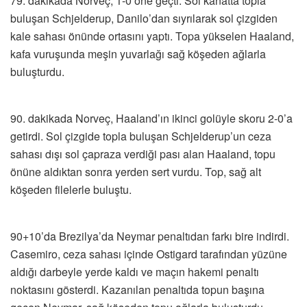
79. dakikada Norveç, 1-0 öne geçti. Sol kanatta topla
buluşan Schjelderup, Danilo’dan sıyrılarak sol çizgiden
kale sahası önünde ortasını yaptı. Topa yükselen Haaland,
kafa vuruşunda meşin yuvarlağı sağ köşeden ağlarla
buluşturdu.
90. dakikada Norveç, Haaland’ın ikinci golüyle skoru 2-0’a
getirdi. Sol çizgide topla buluşan Schjelderup’un ceza
sahası dışı sol çapraza verdiği pası alan Haaland, topu
önüne aldıktan sonra yerden sert vurdu. Top, sağ alt
köşeden filelerle buluştu.
90+10’da Brezilya’da Neymar penaltıdan farkı bire indirdi.
Casemiro, ceza sahası içinde Ostigard tarafından yüzüne
aldığı darbeyle yerde kaldı ve maçın hakemi penaltı
noktasını gösterdi. Kazanılan penaltıda topun başına