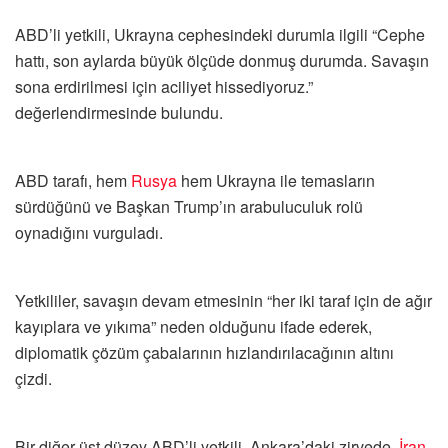
ABD’li yetkili, Ukrayna cephesindeki durumla ilgili “Cephe
hattı, son aylarda büyük ölçüde donmuş durumda. Savaşın
sona erdirilmesi için aciliyet hissediyoruz.”
değerlendirmesinde bulundu.
ABD tarafı, hem
Rusya
hem Ukrayna ile temasların
sürdüğünü ve Başkan Trump’ın arabuluculuk rolü
oynadığını vurguladı.
Yetkililer, savaşın devam etmesinin “her iki taraf için de ağır
kayıplara ve yıkıma” neden olduğunu ifade ederek,
diplomatik çözüm çabalarının hızlandırılacağının altını
çizdi.
Bir diğer üst düzey ABD’li yetkili, Ankara’daki zirvede,
İran