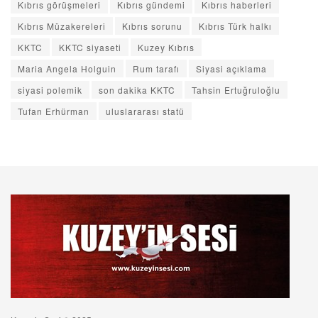
Kıbrıs görüşmeleri
Kıbrıs gündemi
Kıbrıs haberleri
Kıbrıs Müzakereleri
Kıbrıs sorunu
Kıbrıs Türk halkı
KKTC
KKTC siyaseti
Kuzey Kıbrıs
Maria Angela Holguin
Rum tarafı
Siyasi açıklama
siyasi polemik
son dakika KKTC
Tahsin Ertuğruloğlu
Tufan Erhürman
uluslararası statü