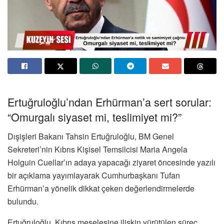
Ertuğruloğlu’ndan Erhürman’a sert sorular:
“Omurgalı siyaset mi, teslimiyet mi?”
Dışişleri Bakanı
Tahsin Ertuğruloğlu
, BM Genel
Sekreteri’nin Kıbrıs Kişisel Temsilcisi
Maria Angela
Holguin Cuellar
’ın adaya yapacağı ziyaret öncesinde yazılı
bir açıklama yayımlayarak Cumhurbaşkanı
Tufan
Erhürman
’a yönelik dikkat çeken değerlendirmelerde
bulundu.
Ertuğruloğlu, Kıbrıs meselesine ilişkin yürütülen süreç