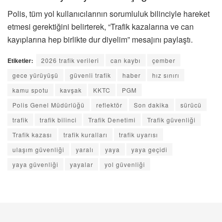
Polis, tüm yol kullanıcılarının sorumluluk bilinciyle hareket
etmesi gerektiğini belirterek, “Trafik kazalarına ve can
kayıplarına hep birlikte dur diyelim” mesajını paylaştı.
Etiketler:
2026 trafik verileri
can kaybı
çember
gece yürüyüşü
güvenli trafik
haber
hız sınırı
kamu spotu
kavşak
KKTC
PGM
Polis Genel Müdürlüğü
reflektör
Son dakika
sürücü
trafik
trafik bilinci
Trafik Denetimi
Trafik güvenliği
Trafik kazası
trafik kuralları
trafik uyarısı
ulaşım güvenliği
yaralı
yaya
yaya geçidi
yaya güvenliği
yayalar
yol güvenliği