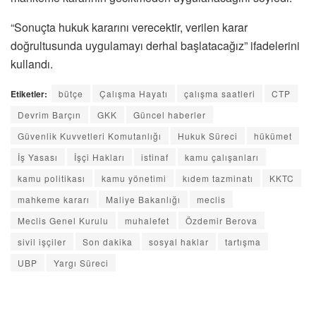
“Sonuçta hukuk kararını verecektir, verilen karar
doğrultusunda uygulamayı derhal başlatacağız” ifadelerini
kullandı.
Etiketler:
bütçe
Çalışma Hayatı
çalışma saatleri
CTP
Devrim Barçın
GKK
Güncel haberler
Güvenlik Kuvvetleri Komutanlığı
Hukuk Süreci
hükümet
İş Yasası
İşçi Hakları
istinaf
kamu çalışanları
kamu politikası
kamu yönetimi
kıdem tazminatı
KKTC
mahkeme kararı
Maliye Bakanlığı
meclis
Meclis Genel Kurulu
muhalefet
Özdemir Berova
sivil işçiler
Son dakika
sosyal haklar
tartışma
UBP
Yargı Süreci