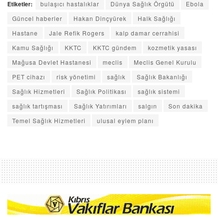
Etiketler:
bulaşıcı hastalıklar
Dünya Sağlık Örgütü
Ebola
Güncel haberler
Hakan Dinçyürek
Halk Sağlığı
Hastane
Jale Refik Rogers
kalp damar cerrahisi
Kamu Sağlığı
KKTC
KKTC gündem
kozmetik yasası
Mağusa Devlet Hastanesi
meclis
Meclis Genel Kurulu
PET cihazı
risk yönetimi
sağlık
Sağlık Bakanlığı
Sağlık Hizmetleri
Sağlık Politikası
sağlık sistemi
sağlık tartışması
Sağlık Yatırımları
salgın
Son dakika
Temel Sağlık Hizmetleri
ulusal eylem planı