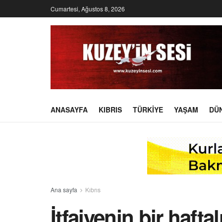
Cumartesi, Ağustos 8, 2026
ANASAYFA
KIBRIS
TÜRKIYE
YAŞAM
DÜ
Ana sayfa
Kıbrıs
İtfaiyenin bir hafta