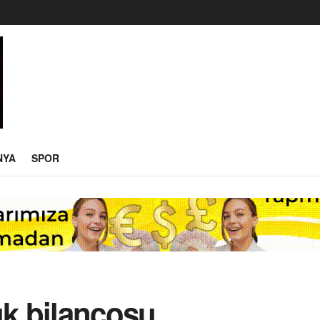
NYA
SPOR
lık bilançosu