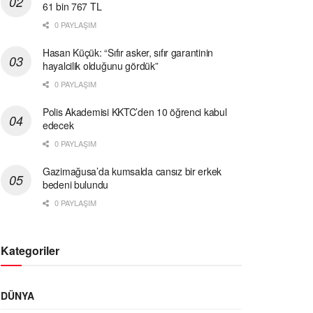
61 bin 767 TL
0 PAYLAŞIM
Hasan Küçük: “Sıfır asker, sıfır garantinin
hayalcilik olduğunu gördük”
0 PAYLAŞIM
Polis Akademisi KKTC’den 10 öğrenci kabul
edecek
0 PAYLAŞIM
Gazimağusa’da kumsalda cansız bir erkek
bedeni bulundu
0 PAYLAŞIM
Kategoriler
DÜNYA