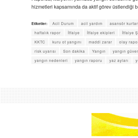
hizmetleri kapsamında da aktif görev üstlendiği bel
Etiketler:
Acil Durum
acil yardım
asansör kurta
haftalık rapor
İtfaiye
İtfaiye ekipleri
İtfaiye 
KKTC
kuru ot yangını
maddi zarar
olay rapo
risk uyarısı
Son dakika
Yangın
yangın güven
yangın nedenleri
yangın raporu
yaz ayları
y