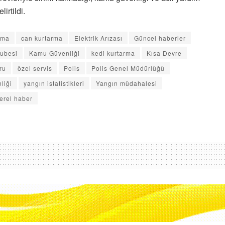
irtildi.
rma
can kurtarma
Elektrik Arızası
Güncel haberler
Şubesi
Kamu Güvenliği
kedi kurtarma
Kısa Devre
ru
özel servis
Polis
Polis Genel Müdürlüğü
liği
yangın istatistikleri
Yangın müdahalesi
erel haber