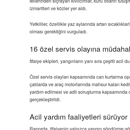
tellerinden sıçrayan kıvılcımlar, kuru otların tut
izmaritleri ve közler yer aldı.
Yetkililer, özellikle yaz aylarında artan sıcaklıkla
olması gerektiğini vurguladı.
16 özel servis olayına müdahal
İtfaiye ekipleri, yangınların yanı sıra çeşitli ac
Özel servis olayları kapsamında can kurtarma opera
çatılarda ve araç motorlarında mahsur kalan kedil
yardım edilmesi ve adli soruşturma kapsamında c
gerçekleştirildi.
Acil yardım faaliyetleri sürüyor
Raporda, itfaiyenin yalnızca yangın söndürme göre