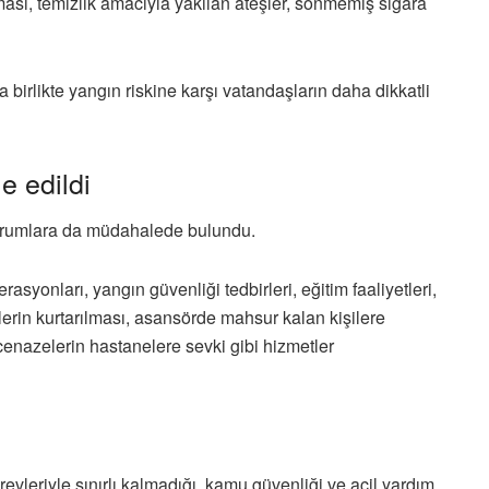
uşması, temizlik amacıyla yakılan ateşler, sönmemiş sigara
rla birlikte yangın riskine karşı vatandaşların daha dikkatli
e edildi
il durumlara da müdahalede bulundu.
syonları, yangın güvenliği tedbirleri, eğitim faaliyetleri,
erin kurtarılması, asansörde mahsur kalan kişilere
enazelerin hastanelere sevki gibi hizmetler
vleriyle sınırlı kalmadığı, kamu güvenliği ve acil yardım