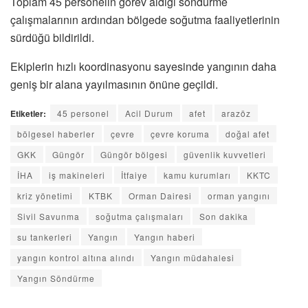
Toplam 45 personelin görev aldığı söndürme
çalışmalarının ardından bölgede soğutma faaliyetlerinin
sürdüğü bildirildi.
Ekiplerin hızlı koordinasyonu sayesinde yangının daha
geniş bir alana yayılmasının önüne geçildi.
Etiketler:
45 personel
Acil Durum
afet
arazöz
bölgesel haberler
çevre
çevre koruma
doğal afet
GKK
Güngör
Güngör bölgesi
güvenlik kuvvetleri
İHA
iş makineleri
İtfaiye
kamu kurumları
KKTC
kriz yönetimi
KTBK
Orman Dairesi
orman yangını
Sivil Savunma
soğutma çalışmaları
Son dakika
su tankerleri
Yangın
Yangın haberi
yangın kontrol altına alındı
Yangın müdahalesi
Yangın Söndürme