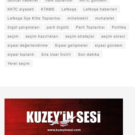
KKTC siyaseti
KTAMS
Lefkoşa
Lefkoşa haberleri
Lefkoşa İlçe Kitle Toplantısı
milletvekili
muhalefet
örgüt çalışmaları
parti örgütü
Parti Toplantısı
Politika
seçim
seçim hazırlıkları
seçim stratejisi
seçim süreci
siyasi değerlendirme
Siyasi gelişmeler
siyasi gündem
siyasi toplantı
Sıla Usar İncirli
Son dakika
Yerel seçim