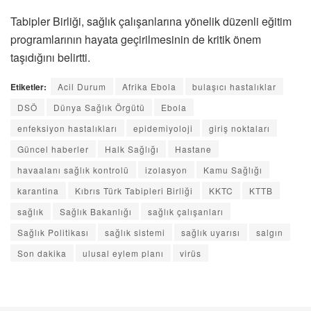
Tabipler Birliği, sağlık çalışanlarına yönelik düzenli eğitim
programlarının hayata geçirilmesinin de kritik önem
taşıdığını belirtti.
Etiketler:
Acil Durum
Afrika Ebola
bulaşıcı hastalıklar
DSÖ
Dünya Sağlık Örgütü
Ebola
enfeksiyon hastalıkları
epidemiyoloji
giriş noktaları
Güncel haberler
Halk Sağlığı
Hastane
havaalanı sağlık kontrolü
izolasyon
Kamu Sağlığı
karantina
Kıbrıs Türk Tabipleri Birliği
KKTC
KTTB
sağlık
Sağlık Bakanlığı
sağlık çalışanları
Sağlık Politikası
sağlık sistemi
sağlık uyarısı
salgın
Son dakika
ulusal eylem planı
virüs