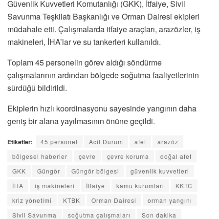
Güvenlik Kuvvetleri Komutanlığı (GKK), İtfaiye, Sivil
Savunma Teşkilatı Başkanlığı ve Orman Dairesi ekipleri
müdahale etti. Çalışmalarda itfaiye araçları, arazözler, iş
makineleri, İHA’lar ve su tankerleri kullanıldı.
Toplam 45 personelin görev aldığı söndürme
çalışmalarının ardından bölgede soğutma faaliyetlerinin
sürdüğü bildirildi.
Ekiplerin hızlı koordinasyonu sayesinde yangının daha
geniş bir alana yayılmasının önüne geçildi.
Etiketler:
45 personel
Acil Durum
afet
arazöz
bölgesel haberler
çevre
çevre koruma
doğal afet
GKK
Güngör
Güngör bölgesi
güvenlik kuvvetleri
İHA
iş makineleri
İtfaiye
kamu kurumları
KKTC
kriz yönetimi
KTBK
Orman Dairesi
orman yangını
Sivil Savunma
soğutma çalışmaları
Son dakika