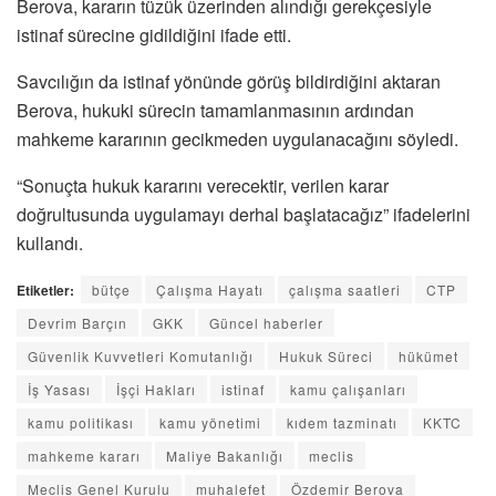
Berova, kararın tüzük üzerinden alındığı gerekçesiyle
istinaf sürecine gidildiğini ifade etti.
Savcılığın da istinaf yönünde görüş bildirdiğini aktaran
Berova, hukuki sürecin tamamlanmasının ardından
mahkeme kararının gecikmeden uygulanacağını söyledi.
“Sonuçta hukuk kararını verecektir, verilen karar
doğrultusunda uygulamayı derhal başlatacağız” ifadelerini
kullandı.
Etiketler:
bütçe
Çalışma Hayatı
çalışma saatleri
CTP
Devrim Barçın
GKK
Güncel haberler
Güvenlik Kuvvetleri Komutanlığı
Hukuk Süreci
hükümet
İş Yasası
İşçi Hakları
istinaf
kamu çalışanları
kamu politikası
kamu yönetimi
kıdem tazminatı
KKTC
mahkeme kararı
Maliye Bakanlığı
meclis
Meclis Genel Kurulu
muhalefet
Özdemir Berova