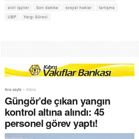
sivil işçiler
Son dakika
sosyal haklar
tartışma
UBP
Yargı Süreci
Ana sayfa
Kıbrıs
Güngör’de çıkan yangın
kontrol altına alındı: 45
personel görev yaptı!