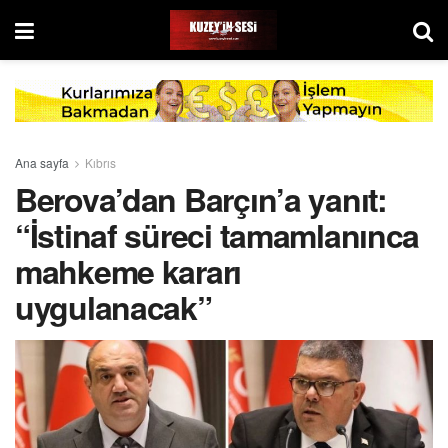
Ana sayfa
Kıbrıs
Berova’dan Barçın’a yanıt:
“İstinaf süreci tamamlanınca
mahkeme kararı
uygulanacak”