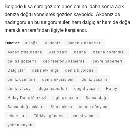
Bölgede kısa süre gözlemlenen balina, daha sonra açık
denize doğru yönelerek gözden kayboldu. Akdeniz’de
nadir görülen bu tür görüntüler, hem dalgıçlar hem de doğa
meraklıları tarafından ilgiyle karşılandı.
Etiketler:
#Doğa
Akdeniz
Akdeniz haberleri
Akdeniz'de balina
Asi Nehri
balina
balina görüntüsü
balina gözlemi
cep telefonu kamerası
çevre haberleri
Dalgıçlar
dalış etkinliği
deniz biyolojisi
deniz canlıları
deniz ekosistemi
deniz yaşamı
deniz yüzeyi
doğa haberleri
doğal yaşam
Hatay
Hatay Dalış Merkezi
ilginç olaylar
Samandağ
Samandağ açıkları
Son dakika
su altı dünyası
tekne turu
Türkiye gündemi
vahşi yaşam
yaban hayatı