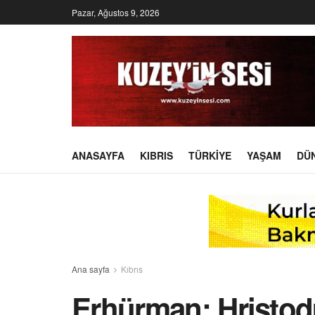
Pazar, Ağustos 9, 2026
ANASAYFA
KIBRIS
TÜRKIYE
YAŞAM
DÜ
Ana sayfa
Kıbrıs
Erhürman: Hristod