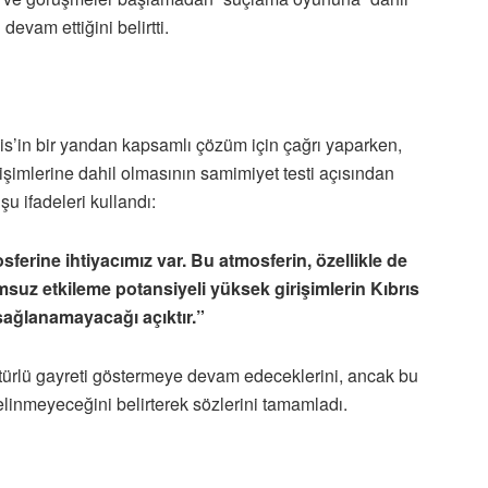
evam ettiğini belirtti.
s’in bir yandan kapsamlı çözüm için çağrı yaparken,
rişimlerine dahil olmasının samimiyet testi açısından
u ifadeleri kullandı:
ferine ihtiyacımız var. Bu atmosferin, özellikle de
lumsuz etkileme potansiyeli yüksek girişimlerin Kıbrıs
sağlanamayacağı açıktır.”
türlü gayreti göstermeye devam edeceklerini, ancak bu
inmeyeceğini belirterek sözlerini tamamladı.