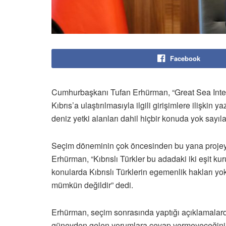
Facebook
Cumhurbaşkanı Tufan Erhürman, “Great Sea Interco
Kıbrıs’a ulaştırılmasıyla ilgili girişimlere ilişkin 
deniz yetki alanları dahil hiçbir konuda yok sayı
Seçim döneminin çok öncesinden bu yana projeye
Erhürman, “Kıbrıslı Türkler bu adadaki iki eşit kuru
konularda Kıbrıslı Türklerin egemenlik hakları yo
mümkün değildir” dedi.
Erhürman, seçim sonrasında yaptığı açıklamalar
güneyden gelen yorumlara cevap vermeyeceğini