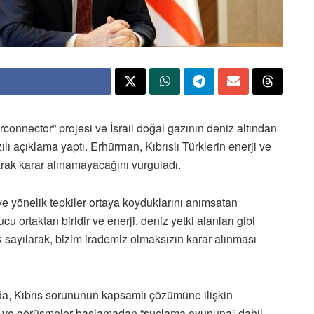
nnector” projesi ve İsrail doğal gazının deniz altından
yazılı açıklama yaptı. Erhürman, Kıbrıslı Türklerin enerji ve
larak karar alınamayacağını vurguladı.
 yönelik tepkiler ortaya koyduklarını anımsatan
cu ortaktan biridir ve enerji, deniz yetki alanları gibi
k sayılarak, bizim irademiz olmaksızın karar alınması
da, Kıbrıs sorununun kapsamlı çözümüne ilişkin
 ve görüşmeler başlamadan “suçlama oyununa” dahil