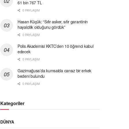
61 bin 767 TL
0 PAYLAŞIM
Hasan Küçük: “Sıfır asker, sıfır garantinin
hayalcilik olduğunu gördük”
0 PAYLAŞIM
Polis Akademisi KKTC’den 10 öğrenci kabul
edecek
0 PAYLAŞIM
Gazimağusa’da kumsalda cansız bir erkek
bedeni bulundu
0 PAYLAŞIM
Kategoriler
DÜNYA