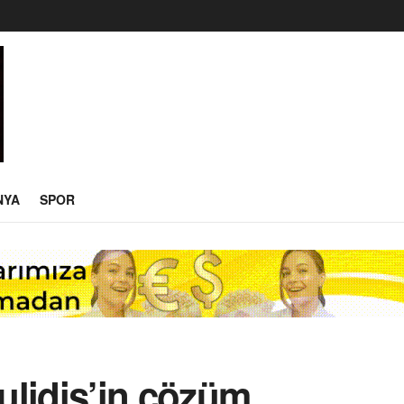
NYA
SPOR
ulidis’in çözüm