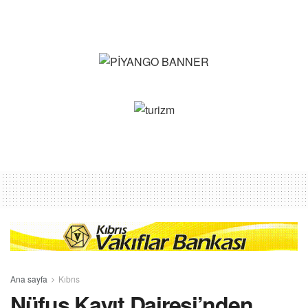
Ana sayfa
Kıbrıs
Nüfus Kayıt Dairesi’nden