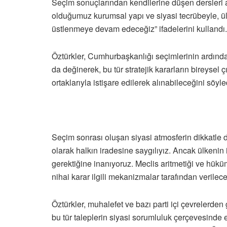
Seçim sonuçlarından kendilerine düşen dersleri al
olduğumuz kurumsal yapı ve siyasi tecrübeyle, ülke
üstlenmeye devam edeceğiz” ifadelerini kullandı.
Öztürkler, Cumhurbaşkanlığı seçimlerinin ard
da değinerek, bu tür stratejik kararların bireysel çı
ortaklarıyla istişare edilerek alınabileceğini söyle
Seçim sonrası oluşan siyasi atmosferin dikkatle d
olarak halkın iradesine saygılıyız. Ancak ülkenin 
gerektiğine inanıyoruz. Meclis aritmetiği ve hük
nihai karar ilgili mekanizmalar tarafından verilecek
Öztürkler, muhalefet ve bazı parti içi çevrelerden
bu tür taleplerin siyasi sorumluluk çerçevesinde el