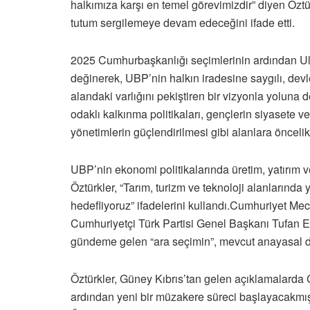
halkımıza karşı en temel görevimizdir” diyen Öztü
tutum sergilemeye devam edeceğini ifade etti.
2025 Cumhurbaşkanlığı seçimlerinin ardından Ulu
değinerek, UBP’nin halkın iradesine saygılı, dev
alandaki varlığını pekiştiren bir vizyonla yoluna
odaklı kalkınma politikaları, gençlerin siyasete v
yönetimlerin güçlendirilmesi gibi alanlara öncelik
UBP’nin ekonomi politikalarında üretim, yatırım v
Öztürkler, “Tarım, turizm ve teknoloji alanlarında
hedefliyoruz” ifadelerini kullandı.Cumhuriyet Mec
Cumhuriyetçi Türk Partisi Genel Başkanı Tufan 
gündeme gelen “ara seçimin”, mevcut anayasal 
Öztürkler, Güney Kıbrıs’tan gelen açıklamalard
ardından yeni bir müzakere süreci başlayacakmış g