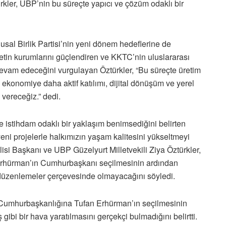
rkler, UBP’nin bu süreçte yapıcı ve çözüm odaklı bir
sal Birlik Partisi’nin yeni dönem hedeflerine de
letin kurumlarını güçlendiren ve KKTC’nin uluslararası
 devam edeceğini vurgulayan Öztürkler, “Bu süreçte üretim
e ekonomiye daha aktif katılımı, dijital dönüşüm ve yerel
 vereceğiz.” dedi.
e istihdam odaklı bir yaklaşım benimsediğini belirten
 yeni projelerle halkımızın yaşam kalitesini yükseltmeyi
lisi Başkanı ve UBP Güzelyurt Milletvekili Ziya Öztürkler,
Erhürman’ın Cumhurbaşkanı seçilmesinin ardından
düzenlemeler çerçevesinde olmayacağını söyledi.
a Cumhurbaşkanlığına Tufan Erhürman’ın seçilmesinin
ibi bir hava yaratılmasını gerçekçi bulmadığını belirtti.