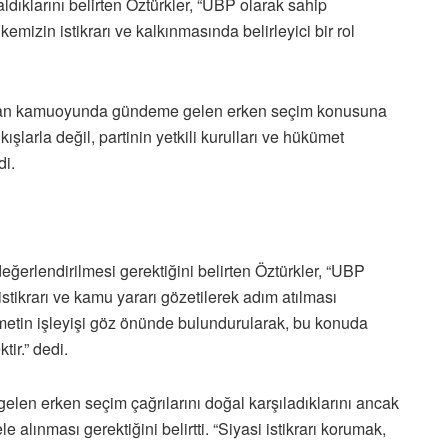
dıklarını belirten Öztürkler, “UBP olarak sahip
mizin istikrarı ve kalkınmasında belirleyici bir rol
ından kamuoyunda gündeme gelen erken seçim konusuna
kışlarla değil, partinin yetkili kurulları ve hükümet
di.
eğerlendirilmesi gerektiğini belirten Öztürkler, “UBP
istikrarı ve kamu yararı gözetilerek adım atılması
ümetin işleyişi göz önünde bulundurularak, bu konuda
tir.” dedi.
 gelen erken seçim çağrılarını doğal karşıladıklarını ancak
e alınması gerektiğini belirtti. “Siyasi istikrarı korumak,