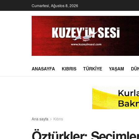
Cumartesi, Ağustos 8, 2026
ANASAYFA
KIBRIS
TÜRKIYE
YAŞAM
DÜ
Ana sayfa
Kıbrıs
Öztürkler: Seçimle