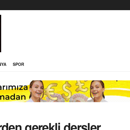
NYA
SPOR
rden gerekli dersler