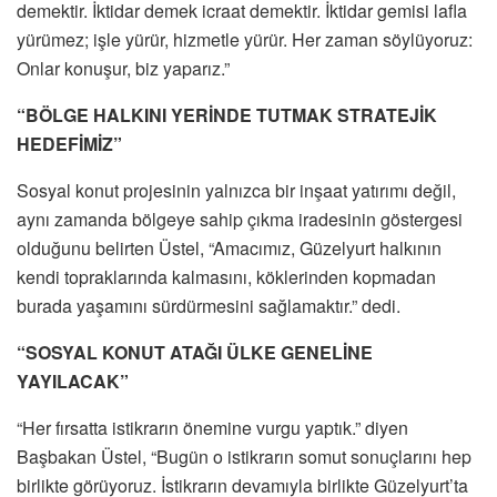
demektir. İktidar demek icraat demektir. İktidar gemisi lafla
yürümez; işle yürür, hizmetle yürür. Her zaman söylüyoruz:
Onlar konuşur, biz yaparız.”
“BÖLGE HALKINI YERİNDE TUTMAK STRATEJİK
HEDEFİMİZ”
Sosyal konut projesinin yalnızca bir inşaat yatırımı değil,
aynı zamanda bölgeye sahip çıkma iradesinin göstergesi
olduğunu belirten Üstel, “Amacımız, Güzelyurt halkının
kendi topraklarında kalmasını, köklerinden kopmadan
burada yaşamını sürdürmesini sağlamaktır.” dedi.
“SOSYAL KONUT ATAĞI ÜLKE GENELİNE
YAYILACAK”
“Her fırsatta istikrarın önemine vurgu yaptık.” diyen
Başbakan Üstel, “Bugün o istikrarın somut sonuçlarını hep
birlikte görüyoruz. İstikrarın devamıyla birlikte Güzelyurt’ta