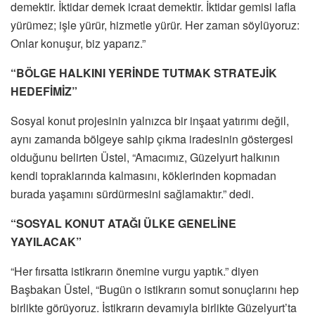
demektir. İktidar demek icraat demektir. İktidar gemisi lafla
yürümez; işle yürür, hizmetle yürür. Her zaman söylüyoruz:
Onlar konuşur, biz yaparız.”
“BÖLGE HALKINI YERİNDE TUTMAK STRATEJİK
HEDEFİMİZ”
Sosyal konut projesinin yalnızca bir inşaat yatırımı değil,
aynı zamanda bölgeye sahip çıkma iradesinin göstergesi
olduğunu belirten Üstel, “Amacımız, Güzelyurt halkının
kendi topraklarında kalmasını, köklerinden kopmadan
burada yaşamını sürdürmesini sağlamaktır.” dedi.
“SOSYAL KONUT ATAĞI ÜLKE GENELİNE
YAYILACAK”
“Her fırsatta istikrarın önemine vurgu yaptık.” diyen
Başbakan Üstel, “Bugün o istikrarın somut sonuçlarını hep
birlikte görüyoruz. İstikrarın devamıyla birlikte Güzelyurt’ta