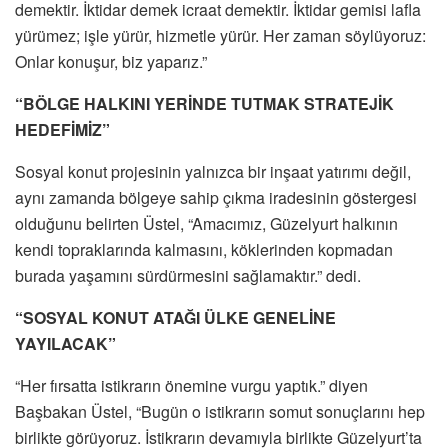
demektir. İktidar demek icraat demektir. İktidar gemisi lafla
yürümez; işle yürür, hizmetle yürür. Her zaman söylüyoruz:
Onlar konuşur, biz yaparız.”
“BÖLGE HALKINI YERİNDE TUTMAK STRATEJİK
HEDEFİMİZ”
Sosyal konut projesinin yalnızca bir inşaat yatırımı değil,
aynı zamanda bölgeye sahip çıkma iradesinin göstergesi
olduğunu belirten Üstel, “Amacımız, Güzelyurt halkının
kendi topraklarında kalmasını, köklerinden kopmadan
burada yaşamını sürdürmesini sağlamaktır.” dedi.
“SOSYAL KONUT ATAĞI ÜLKE GENELİNE
YAYILACAK”
“Her fırsatta istikrarın önemine vurgu yaptık.” diyen
Başbakan Üstel, “Bugün o istikrarın somut sonuçlarını hep
birlikte görüyoruz. İstikrarın devamıyla birlikte Güzelyurt’ta