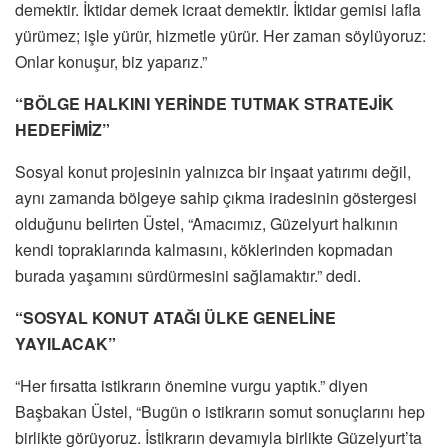
demektir. İktidar demek icraat demektir. İktidar gemisi lafla
yürümez; işle yürür, hizmetle yürür. Her zaman söylüyoruz:
Onlar konuşur, biz yaparız.”
“BÖLGE HALKINI YERİNDE TUTMAK STRATEJİK
HEDEFİMİZ”
Sosyal konut projesinin yalnızca bir inşaat yatırımı değil,
aynı zamanda bölgeye sahip çıkma iradesinin göstergesi
olduğunu belirten Üstel, “Amacımız, Güzelyurt halkının
kendi topraklarında kalmasını, köklerinden kopmadan
burada yaşamını sürdürmesini sağlamaktır.” dedi.
“SOSYAL KONUT ATAĞI ÜLKE GENELİNE
YAYILACAK”
“Her fırsatta istikrarın önemine vurgu yaptık.” diyen
Başbakan Üstel, “Bugün o istikrarın somut sonuçlarını hep
birlikte görüyoruz. İstikrarın devamıyla birlikte Güzelyurt’ta