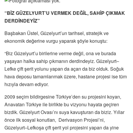
“BİZ GÜZELYURT’U VERMEK DEĞİL, SAHİP ÇIKMAK
DERDİNDEYİZ”
Başbakan Üstel, Güzelyurt’un tarihsel, stratejik ve
ekonomik değerine vurgu yaparak şöyle konuştu:
“Biz Güzelyurt’u birilerine verme değil, ona ve burada
yaşayan halka sahip çıkmanın derdindeyiz. Güzelyurt–
Lefke çift şerit yolunu yapan da açan da biz olduk. Soğuk
hava deposu tamamlanmak üzere, hastane projesi ise tüm
hızıyla devam ediyor.
2009 seçim bildirgesine Türkiye’den su projesini koyan,
Anavatan Türkiye ile birlikte bu vizyonu hayata geçiren
bizdik. Güzelyurt Ovası’nı suya kavuşturan da biziz. Yıllar
önce ilk sosyal konutları, Derivasyon Projesi’ni,
Güzelyurt–Lefkoşa çift şerit yol projesini yapan da yine