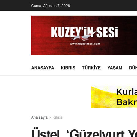
Cuma, Ağustos 7, 2026
ANASAYFA
KIBRIS
TÜRKIYE
YAŞAM
DÜ
Ana sayfa
Kıbrıs
Üstel, ‘Güzelyurt 