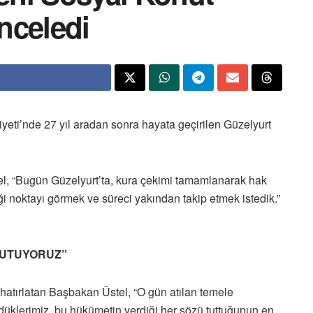
inceledi
eti’nde 27 yıl aradan sonra hayata geçirilen Güzelyurt
stel, “Bugün Güzelyurt’ta, kura çekimi tamamlanarak hak
ği noktayı görmek ve süreci yakından takip etmek istedik.”
TUTUYORUZ”
i hatırlatan Başbakan Üstel, “O gün atılan temele
klerimiz, bu hükümetin verdiği her sözü tuttuğunun en