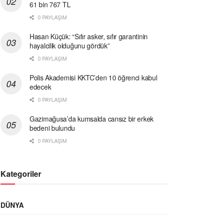
61 bin 767 TL
0 PAYLAŞIM
Hasan Küçük: “Sıfır asker, sıfır garantinin
hayalcilik olduğunu gördük”
0 PAYLAŞIM
Polis Akademisi KKTC’den 10 öğrenci kabul
edecek
0 PAYLAŞIM
Gazimağusa’da kumsalda cansız bir erkek
bedeni bulundu
0 PAYLAŞIM
Kategoriler
DÜNYA