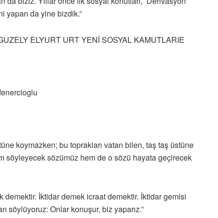
n da biziz. Yıllar önce ilk sosyal konutları, Derivasyon
ini yapan da yine bizdik.”
tüne koymazken; bu toprakları vatan bilen, taş taş üstüne
hem söyleyecek sözümüz hem de o sözü hayata geçirecek
 demektir. İktidar demek icraat demektir. İktidar gemisi
an söylüyoruz: Onlar konuşur, biz yaparız.”