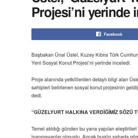
Projesi’ni yerinde 
Facebook
Başbakan Ünal Üstel, Kuzey Kıbrıs Türk Cumhuriy
Yeni Sosyal Konut Projesi’ni yerinde inceledi.
Proje alanında yetkililerden detaylı bilgi alan Ü
sahipleri belirlenen sosyal konut projesinin geldi
dedi.
“GÜZELYURT HALKINA VERDİĞİMİZ SÖZÜ 
Temel atıldığı günden bu yana yapılan eleştiriler
inanmayanlar olmuştu. Ancak bugün sahada gördü