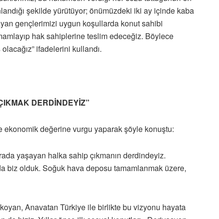
anlandığı şekilde yürütüyor; önümüzdeki iki ay içinde kaba
ayan gençlerimizi uygun koşullarda konut sahibi
amamlayıp hak sahiplerine teslim edeceğiz. Böylece
olacağız” ifadelerini kullandı.
 ÇIKMAK DERDİNDEYİZ”
 ve ekonomik değerine vurgu yaparak şöyle konuştu:
burada yaşayan halka sahip çıkmanın derdindeyiz.
n da biz olduk. Soğuk hava deposu tamamlanmak üzere,
koyan, Anavatan Türkiye ile birlikte bu vizyonu hayata