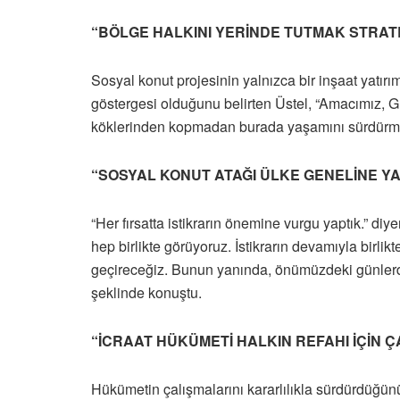
“BÖLGE HALKINI YERİNDE TUTMAK STRATE
Sosyal konut projesinin yalnızca bir inşaat yatır
göstergesi olduğunu belirten Üstel, “Amacımız, Gü
köklerinden kopmadan burada yaşamını sürdürmes
“SOSYAL KONUT ATAĞI ÜLKE GENELİNE Y
“Her fırsatta istikrarın önemine vurgu yaptık.” di
hep birlikte görüyoruz. İstikrarın devamıyla birlik
geçireceğiz. Bunun yanında, önümüzdeki günlerde
şeklinde konuştu.
“İCRAAT HÜKÜMETİ HALKIN REFAHI İÇİN Ç
Hükümetin çalışmalarını kararlılıkla sürdürdüğünü