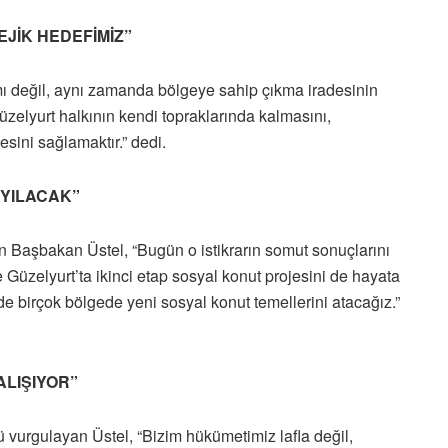
JİK HEDEFİMİZ”
ımı değil, aynı zamanda bölgeye sahip çıkma iradesinin
zelyurt halkının kendi topraklarında kalmasını,
ini sağlamaktır.” dedi.
AYILACAK”
yen Başbakan Üstel, “Bugün o istikrarın somut sonuçlarını
te Güzelyurt’ta ikinci etap sosyal konut projesini de hayata
 birçok bölgede yeni sosyal konut temellerini atacağız.”
ALIŞIYOR”
 vurgulayan Üstel, “Bizim hükümetimiz lafla değil,