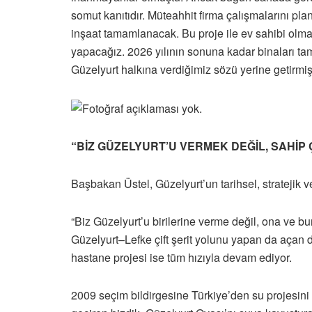
somut kanıtıdır. Müteahhit firma çalışmalarını pl
inşaat tamamlanacak. Bu proje ile ev sahibi olm
yapacağız. 2026 yılının sonuna kadar binaları t
Güzelyurt halkına verdiğimiz sözü yerine getirmiş 
“BİZ GÜZELYURT’U VERMEK DEĞİL, SAHİP
Başbakan Üstel, Güzelyurt’un tarihsel, stratejik
“Biz Güzelyurt’u birilerine verme değil, ona ve 
Güzelyurt–Lefke çift şerit yolunu yapan da aça
hastane projesi ise tüm hızıyla devam ediyor.
2009 seçim bildirgesine Türkiye’den su projesini 