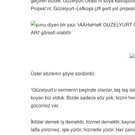
geçiren bizdik. Güzelyurt Ovası’nı suya kavuştura
Projesi’ni, Güzelyurt–Lefkoşa çift şerit yol projes
Üstel sözlerini şöyle sürdürdü:
“Güzelyurt’u vermenin peşinde olanlar, taş taş üs
koyan biz olduk. Bizde sadece söz yok; bizim 
gücümüz var.
İktidar demek iş demektir, hizmet demektir, kaynak
lafla yürümez; işle yürür, hizmetle yürür. Her zam