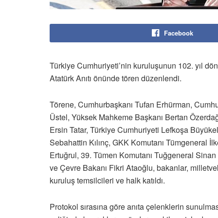
Facebook
Türkiye Cumhuriyeti’nin kuruluşunun 102. yıl d
Atatürk Anıtı önünde tören düzenlendi.
Törene, Cumhurbaşkanı Tufan Erhürman, Cumhuri
Üstel, Yüksek Mahkeme Başkanı Bertan Özerdağ
Ersin Tatar, Türkiye Cumhuriyeti Lefkoşa Büyüke
Sebahattin Kılınç, GKK Komutanı Tümgeneral İlk
Ertuğrul, 39. Tümen Komutanı Tuğgeneral Sinan 
ve Çevre Bakanı Fikri Ataoğlu, bakanlar, milletvekil
kuruluş temsilcileri ve halk katıldı.
Protokol sırasına göre anıta çelenklerin sunulmas