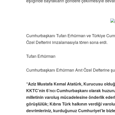
eşliğinde bayrakların göndere çekilmesiyle devam
Cumhurbaşkanı Tufan Erhürman ve Türkiye Cumhur
Özel Defterini imzalamasıyla tören sona erdi.
Tufan Erhürman
Cumhurbaşkanı Erhürman Anıt Özel Defterine şunl
“Aziz Mustafa Kemal Atatürk, Kurucusu olduğun
KKTC’nin 6’ncı Cumhurbaşkanı olarak huzur
milletinin varoluş mücadelesine önderlik ederk
görüşlülük; Kıbrıs Türk halkının verdiği varol
devrimleriniz, kurduğunuz Cumhuriyet’le bizler