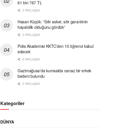
61 bin 767 TL
0 PAYLAŞIM
Hasan Küçük: “Sıfır asker, sıfır garantinin
hayalcilik olduğunu gördük”
0 PAYLAŞIM
Polis Akademisi KKTC’den 10 öğrenci kabul
edecek
0 PAYLAŞIM
Gazimağusa’da kumsalda cansız bir erkek
bedeni bulundu
0 PAYLAŞIM
Kategoriler
DÜNYA