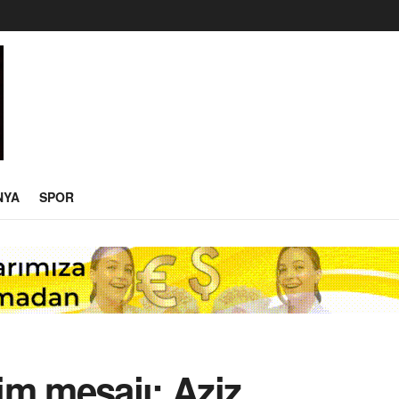
NYA
SPOR
im mesajı: Aziz