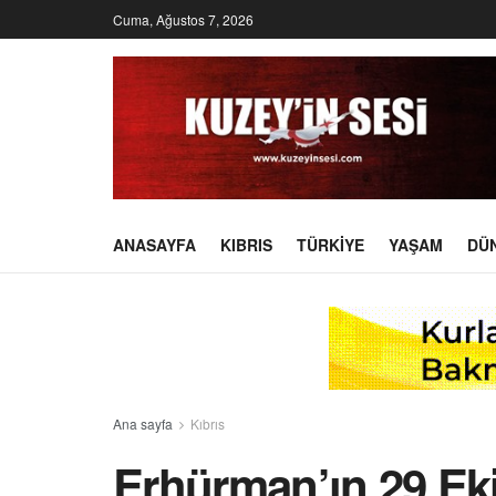
Cuma, Ağustos 7, 2026
ANASAYFA
KIBRIS
TÜRKIYE
YAŞAM
DÜ
Ana sayfa
Kıbrıs
Erhürman’ın 29 Ek