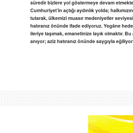
süredir bizlere yol göstermeye devam etmekted
Cumhuriyet’in açtığı aydınlık yolda; halkımızı
tutarak, ülkemizi muasır medeniyetler seviyesi
hatıranız önünde ifade ediyoruz. Yegâne hedefi
ileriye taşımak, emanetinize layık olmaktır. B
anıyor; aziz hatıranız önünde saygıyla eğiliy