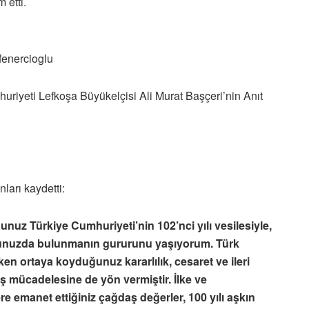
 etti.
iyeti Lefkoşa Büyükelçisi Ali Murat Başçeri’nin Anıt
arı kaydetti:
uz Türkiye Cumhuriyeti’nin 102’nci yılı vesilesiyle,
unuzda bulunmanın gururunu yaşıyorum. Türk
en ortaya koyduğunuz kararlılık, cesaret ve ileri
uş mücadelesine de yön vermiştir. İlke ve
e emanet ettiğiniz çağdaş değerler, 100 yılı aşkın