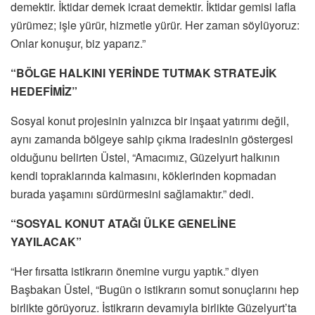
demektir. İktidar demek icraat demektir. İktidar gemisi lafla
yürümez; işle yürür, hizmetle yürür. Her zaman söylüyoruz:
Onlar konuşur, biz yaparız.”
“BÖLGE HALKINI YERİNDE TUTMAK STRATEJİK
HEDEFİMİZ”
Sosyal konut projesinin yalnızca bir inşaat yatırımı değil,
aynı zamanda bölgeye sahip çıkma iradesinin göstergesi
olduğunu belirten Üstel, “Amacımız, Güzelyurt halkının
kendi topraklarında kalmasını, köklerinden kopmadan
burada yaşamını sürdürmesini sağlamaktır.” dedi.
“SOSYAL KONUT ATAĞI ÜLKE GENELİNE
YAYILACAK”
“Her fırsatta istikrarın önemine vurgu yaptık.” diyen
Başbakan Üstel, “Bugün o istikrarın somut sonuçlarını hep
birlikte görüyoruz. İstikrarın devamıyla birlikte Güzelyurt’ta