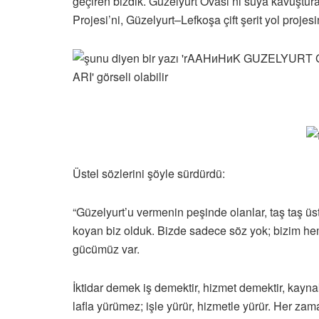
geçiren bizdik. Güzelyurt Ovası’nı suya kavuştura
Projesi’ni, Güzelyurt–Lefkoşa çift şerit yol projes
Üstel sözlerini şöyle sürdürdü:
“Güzelyurt’u vermenin peşinde olanlar, taş taş üs
koyan biz olduk. Bizde sadece söz yok; bizim 
gücümüz var.
İktidar demek iş demektir, hizmet demektir, kaynak
lafla yürümez; işle yürür, hizmetle yürür. Her zam