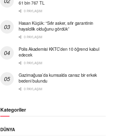
61 bin 767 TL
0 PAYLAŞIM
Hasan Küçük: “Sıfır asker, sıfır garantinin
hayalcilik olduğunu gördük”
0 PAYLAŞIM
Polis Akademisi KKTC’den 10 öğrenci kabul
edecek
0 PAYLAŞIM
Gazimağusa’da kumsalda cansız bir erkek
bedeni bulundu
0 PAYLAŞIM
Kategoriler
DÜNYA