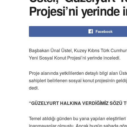
Projesi’ni yerinde 
Facebook
Başbakan Ünal Üstel, Kuzey Kıbrıs Türk Cumhuriy
Yeni Sosyal Konut Projesi’ni yerinde inceledi.
Proje alanında yetkililerden detaylı bilgi alan Ü
sahipleri belirlenen sosyal konut projesinin geldi
dedi.
“GÜZELYURT HALKINA VERDİĞİMİZ SÖZÜ 
Temel atıldığı günden bu yana yapılan eleştiriler
inanmayanlar olmuştu. Ancak bugün sahada gördü