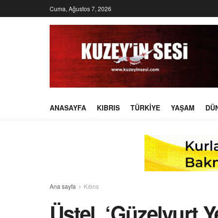
Cuma, Ağustos 7, 2026
ANASAYFA
KIBRIS
TÜRKIYE
YAŞAM
DÜ
Ana sayfa
Kıbrıs
Üstel, ‘Güzelyurt 