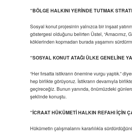
“BÖLGE HALKINI YERİNDE TUTMAK STRATE
Sosyal konut projesinin yalnızca bir inşaat yatır
göstergesi olduğunu belirten Üstel, “Amacımız, Gü
köklerinden kopmadan burada yaşamını sürdürmes
“SOSYAL KONUT ATAĞI ÜLKE GENELİNE Y
“Her fırsatta istikrarın önemine vurgu yaptık.” di
hep birlikte görüyoruz. İstikrarın devamıyla birlik
geçireceğiz. Bunun yanında, önümüzdeki günlerde
şeklinde konuştu.
“İCRAAT HÜKÜMETİ HALKIN REFAHI İÇİN Ç
Hükümetin çalışmalarını kararlılıkla sürdürdüğünü