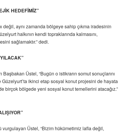
JİK HEDEFİMİZ”
ımı değil, aynı zamanda bölgeye sahip çıkma iradesinin
zelyurt halkının kendi topraklarında kalmasını,
ini sağlamaktır.” dedi.
AYILACAK”
yen Başbakan Üstel, “Bugün o istikrarın somut sonuçlarını
te Güzelyurt’ta ikinci etap sosyal konut projesini de hayata
 birçok bölgede yeni sosyal konut temellerini atacağız.”
ALIŞIYOR”
 vurgulayan Üstel, “Bizim hükümetimiz lafla değil,