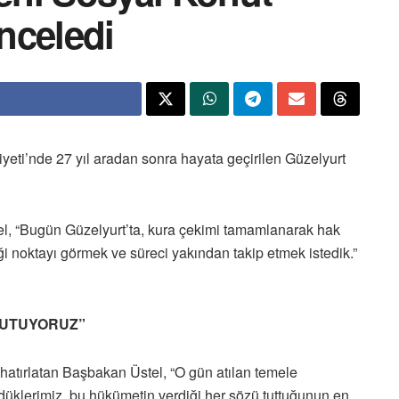
inceledi
eti’nde 27 yıl aradan sonra hayata geçirilen Güzelyurt
stel, “Bugün Güzelyurt’ta, kura çekimi tamamlanarak hak
ği noktayı görmek ve süreci yakından takip etmek istedik.”
TUTUYORUZ”
i hatırlatan Başbakan Üstel, “O gün atılan temele
klerimiz, bu hükümetin verdiği her sözü tuttuğunun en