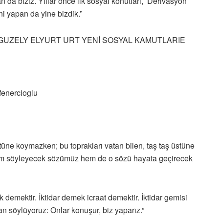
n da biziz. Yıllar önce ilk sosyal konutları, Derivasyon
ini yapan da yine bizdik.”
tüne koymazken; bu toprakları vatan bilen, taş taş üstüne
hem söyleyecek sözümüz hem de o sözü hayata geçirecek
 demektir. İktidar demek icraat demektir. İktidar gemisi
an söylüyoruz: Onlar konuşur, biz yaparız.”