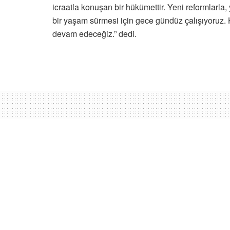
icraatla konuşan bir hükümettir. Yeni reformlarla,
bir yaşam sürmesi için gece gündüz çalışıyoruz.
devam edeceğiz.” dedi.
Ana sayfa
Kıbrıs
Üstel, ‘Güzelyurt 