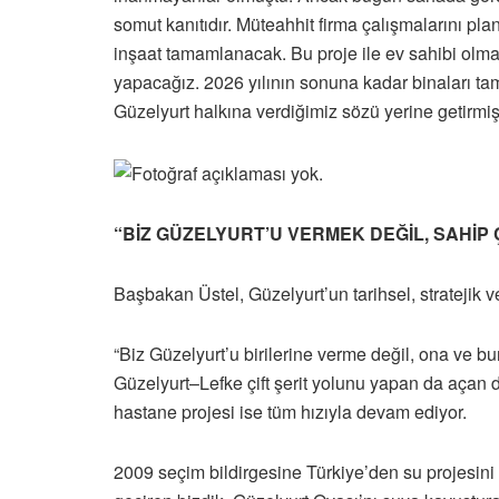
somut kanıtıdır. Müteahhit firma çalışmalarını pl
inşaat tamamlanacak. Bu proje ile ev sahibi olm
yapacağız. 2026 yılının sonuna kadar binaları t
Güzelyurt halkına verdiğimiz sözü yerine getirmiş 
“BİZ GÜZELYURT’U VERMEK DEĞİL, SAHİP
Başbakan Üstel, Güzelyurt’un tarihsel, stratejik
“Biz Güzelyurt’u birilerine verme değil, ona ve 
Güzelyurt–Lefke çift şerit yolunu yapan da aça
hastane projesi ise tüm hızıyla devam ediyor.
2009 seçim bildirgesine Türkiye’den su projesini 