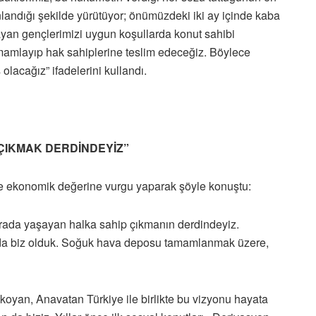
anlandığı şekilde yürütüyor; önümüzdeki iki ay içinde kaba
ayan gençlerimizi uygun koşullarda konut sahibi
amamlayıp hak sahiplerine teslim edeceğiz. Böylece
olacağız” ifadelerini kullandı.
 ÇIKMAK DERDİNDEYİZ”
 ve ekonomik değerine vurgu yaparak şöyle konuştu:
burada yaşayan halka sahip çıkmanın derdindeyiz.
n da biz olduk. Soğuk hava deposu tamamlanmak üzere,
koyan, Anavatan Türkiye ile birlikte bu vizyonu hayata