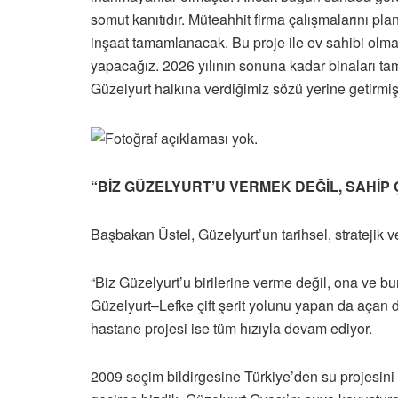
somut kanıtıdır. Müteahhit firma çalışmalarını pl
inşaat tamamlanacak. Bu proje ile ev sahibi olm
yapacağız. 2026 yılının sonuna kadar binaları t
Güzelyurt halkına verdiğimiz sözü yerine getirmiş 
“BİZ GÜZELYURT’U VERMEK DEĞİL, SAHİP
Başbakan Üstel, Güzelyurt’un tarihsel, stratejik
“Biz Güzelyurt’u birilerine verme değil, ona ve 
Güzelyurt–Lefke çift şerit yolunu yapan da aça
hastane projesi ise tüm hızıyla devam ediyor.
2009 seçim bildirgesine Türkiye’den su projesini 