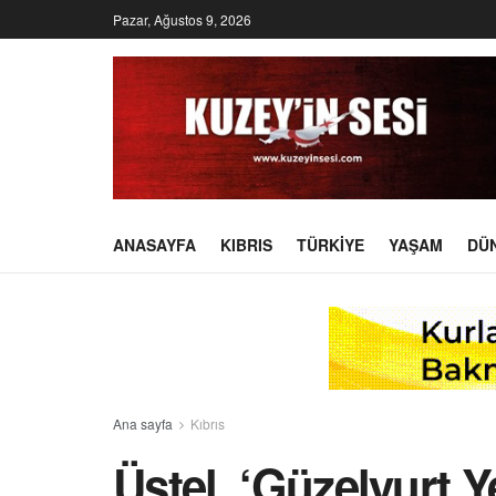
Pazar, Ağustos 9, 2026
ANASAYFA
KIBRIS
TÜRKIYE
YAŞAM
DÜ
Ana sayfa
Kıbrıs
Üstel, ‘Güzelyurt 