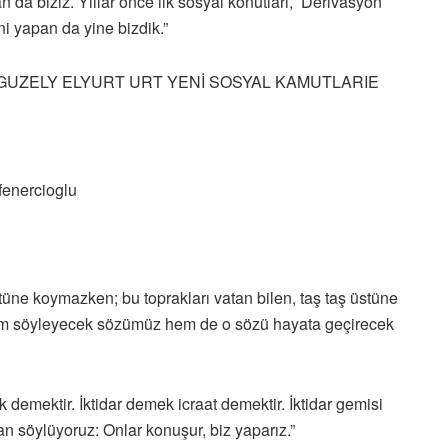
n da biziz. Yıllar önce ilk sosyal konutları, Derivasyon
ini yapan da yine bizdik.”
tüne koymazken; bu toprakları vatan bilen, taş taş üstüne
hem söyleyecek sözümüz hem de o sözü hayata geçirecek
 demektir. İktidar demek icraat demektir. İktidar gemisi
an söylüyoruz: Onlar konuşur, biz yaparız.”