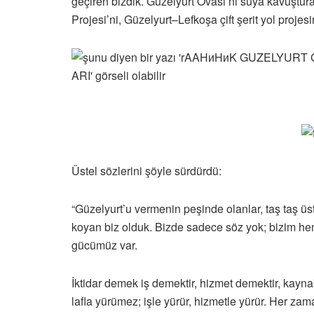
geçiren bizdik. Güzelyurt Ovası’nı suya kavuştura
Projesi’ni, Güzelyurt–Lefkoşa çift şerit yol projes
Üstel sözlerini şöyle sürdürdü:
“Güzelyurt’u vermenin peşinde olanlar, taş taş üs
koyan biz olduk. Bizde sadece söz yok; bizim 
gücümüz var.
İktidar demek iş demektir, hizmet demektir, kaynak
lafla yürümez; işle yürür, hizmetle yürür. Her zam