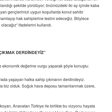
anlandığı şekilde yürütüyor; önümüzdeki iki ay içinde kaba
ayan gençlerimizi uygun koşullarda konut sahibi
amamlayıp hak sahiplerine teslim edeceğiz. Böylece
olacağız” ifadelerini kullandı.
 ÇIKMAK DERDİNDEYİZ”
 ve ekonomik değerine vurgu yaparak şöyle konuştu:
burada yaşayan halka sahip çıkmanın derdindeyiz.
n da biz olduk. Soğuk hava deposu tamamlanmak üzere,
koyan, Anavatan Türkiye ile birlikte bu vizyonu hayata