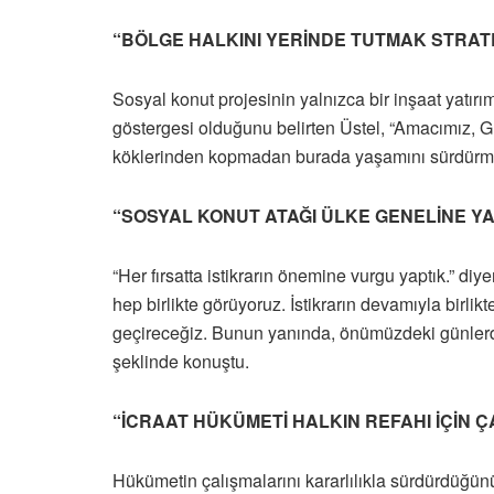
“BÖLGE HALKINI YERİNDE TUTMAK STRATE
Sosyal konut projesinin yalnızca bir inşaat yatır
göstergesi olduğunu belirten Üstel, “Amacımız, Gü
köklerinden kopmadan burada yaşamını sürdürmes
“SOSYAL KONUT ATAĞI ÜLKE GENELİNE Y
“Her fırsatta istikrarın önemine vurgu yaptık.” di
hep birlikte görüyoruz. İstikrarın devamıyla birlik
geçireceğiz. Bunun yanında, önümüzdeki günlerde
şeklinde konuştu.
“İCRAAT HÜKÜMETİ HALKIN REFAHI İÇİN Ç
Hükümetin çalışmalarını kararlılıkla sürdürdüğünü