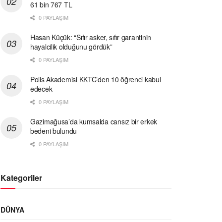
61 bin 767 TL
0 PAYLAŞIM
Hasan Küçük: “Sıfır asker, sıfır garantinin
hayalcilik olduğunu gördük”
0 PAYLAŞIM
Polis Akademisi KKTC’den 10 öğrenci kabul
edecek
0 PAYLAŞIM
Gazimağusa’da kumsalda cansız bir erkek
bedeni bulundu
0 PAYLAŞIM
Kategoriler
DÜNYA