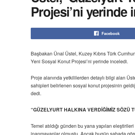
Projesi’ni yerinde 
Facebook
Başbakan Ünal Üstel, Kuzey Kıbrıs Türk Cumhuriy
Yeni Sosyal Konut Projesi’ni yerinde inceledi.
Proje alanında yetkililerden detaylı bilgi alan Ü
sahipleri belirlenen sosyal konut projesinin geldi
dedi.
“GÜZELYURT HALKINA VERDİĞİMİZ SÖZÜ 
Temel atıldığı günden bu yana yapılan eleştiriler
inanmayanlar olmuştu. Ancak bugün sahada gördü