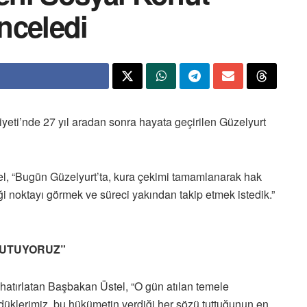
inceledi
eti’nde 27 yıl aradan sonra hayata geçirilen Güzelyurt
stel, “Bugün Güzelyurt’ta, kura çekimi tamamlanarak hak
ği noktayı görmek ve süreci yakından takip etmek istedik.”
TUTUYORUZ”
i hatırlatan Başbakan Üstel, “O gün atılan temele
klerimiz, bu hükümetin verdiği her sözü tuttuğunun en