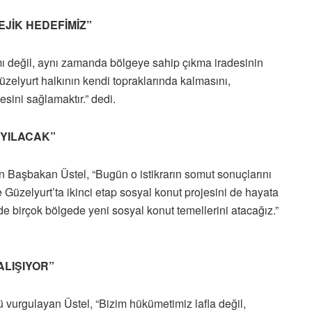
JİK HEDEFİMİZ”
ımı değil, aynı zamanda bölgeye sahip çıkma iradesinin
zelyurt halkının kendi topraklarında kalmasını,
ini sağlamaktır.” dedi.
AYILACAK”
yen Başbakan Üstel, “Bugün o istikrarın somut sonuçlarını
te Güzelyurt’ta ikinci etap sosyal konut projesini de hayata
 birçok bölgede yeni sosyal konut temellerini atacağız.”
ALIŞIYOR”
 vurgulayan Üstel, “Bizim hükümetimiz lafla değil,