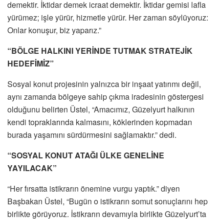
demektir. İktidar demek icraat demektir. İktidar gemisi lafla
yürümez; işle yürür, hizmetle yürür. Her zaman söylüyoruz:
Onlar konuşur, biz yaparız.”
“BÖLGE HALKINI YERİNDE TUTMAK STRATEJİK
HEDEFİMİZ”
Sosyal konut projesinin yalnızca bir inşaat yatırımı değil,
aynı zamanda bölgeye sahip çıkma iradesinin göstergesi
olduğunu belirten Üstel, “Amacımız, Güzelyurt halkının
kendi topraklarında kalmasını, köklerinden kopmadan
burada yaşamını sürdürmesini sağlamaktır.” dedi.
“SOSYAL KONUT ATAĞI ÜLKE GENELİNE
YAYILACAK”
“Her fırsatta istikrarın önemine vurgu yaptık.” diyen
Başbakan Üstel, “Bugün o istikrarın somut sonuçlarını hep
birlikte görüyoruz. İstikrarın devamıyla birlikte Güzelyurt’ta