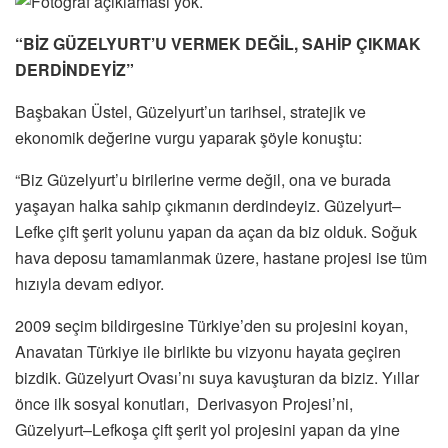
“BİZ GÜZELYURT’U VERMEK DEĞİL, SAHİP ÇIKMAK
DERDİNDEYİZ”
Başbakan Üstel, Güzelyurt’un tarihsel, stratejik ve
ekonomik değerine vurgu yaparak şöyle konuştu:
“Biz Güzelyurt’u birilerine verme değil, ona ve burada
yaşayan halka sahip çıkmanın derdindeyiz. Güzelyurt–
Lefke çift şerit yolunu yapan da açan da biz olduk. Soğuk
hava deposu tamamlanmak üzere, hastane projesi ise tüm
hızıyla devam ediyor.
2009 seçim bildirgesine Türkiye’den su projesini koyan,
Anavatan Türkiye ile birlikte bu vizyonu hayata geçiren
bizdik. Güzelyurt Ovası’nı suya kavuşturan da biziz. Yıllar
önce ilk sosyal konutları, Derivasyon Projesi’ni,
Güzelyurt–Lefkoşa çift şerit yol projesini yapan da yine