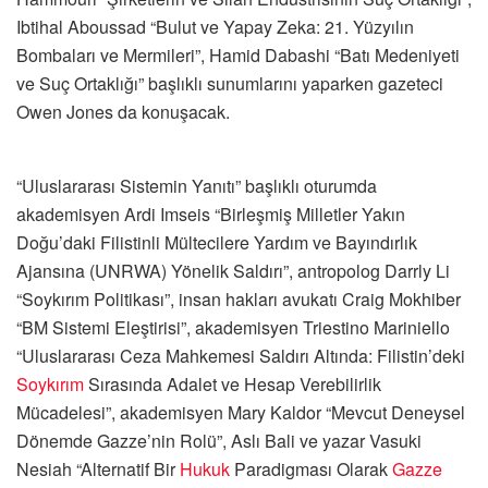
Ibtihal Aboussad “Bulut ve Yapay Zeka: 21. Yüzyılın
Bombaları ve Mermileri”, Hamid Dabashi “Batı Medeniyeti
ve Suç Ortaklığı” başlıklı sunumlarını yaparken gazeteci
Owen Jones da konuşacak.
“Uluslararası Sistemin Yanıtı” başlıklı oturumda
akademisyen Ardi Imseis “Birleşmiş Milletler Yakın
Doğu’daki Filistinli Mültecilere Yardım ve Bayındırlık
Ajansına (UNRWA) Yönelik Saldırı”, antropolog Darrly Li
“Soykırım Politikası”, insan hakları avukatı Craig Mokhiber
“BM Sistemi Eleştirisi”, akademisyen Triestino Mariniello
“Uluslararası Ceza Mahkemesi Saldırı Altında: Filistin’deki
Soykırım
Sırasında Adalet ve Hesap Verebilirlik
Mücadelesi”, akademisyen Mary Kaldor “Mevcut Deneysel
Dönemde Gazze’nin Rolü”, Aslı Bali ve yazar Vasuki
Nesiah “Alternatif Bir
Hukuk
Paradigması Olarak
Gazze