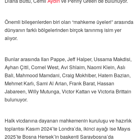
Diana Buttu, Cemil
Aydın
ve Penny Green de bulunuyor.
Önemli bileşenlerden biri olan “mahkeme üyeleri” arasında
dünyanın farklı bölgelerinden birçok tanınmış isim yer
alıyor.
Bunlar arasında Ilan Pappe, Jeff Halper, Ussama Makdisi,
Ayhan Çitil, Cornel West, Avi Shlaim, Naomi Klein, Aslı
Bali, Mahmood Mamdani, Craig Mokhiber, Hatem Bazian,
Mehmet Karlı, Sami Al Arian, Frank Barat, Hassan
Jabareen, Willy Mutunga, Victor Kattan ve Victoria Brittain
bulunuyor.
Halk vicdanına dayanan mahkemenin kuruluşu ve hazırlık
toplantısı Kasım 2024’te Londra’da, ikinci ayağı ise Mayıs
2025’te Bosna Hersek’in başkenti Saraybosna’da