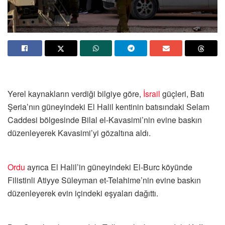
Yerel kaynakların verdiği bilgiye göre,
İsrail
güçleri, Batı
Şeria’nın güneyindeki El Halil kentinin batısındaki Selam
Caddesi bölgesinde Bilal el-Kavasimi’nin evine baskın
düzenleyerek Kavasimi’yi gözaltına aldı.
Ordu
ayrıca El Halil’in güneyindeki El-Burc köyünde
Filistinli Atiyye Süleyman et-Telahime’nin evine baskın
düzenleyerek evin içindeki eşyaları dağıttı.