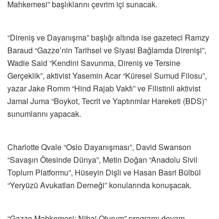
Mahkemesi” başlıklarını çevrim içi sunacak.
“Direniş ve Dayanışma” başlığı altında ise gazeteci Ramzy
Baraud “Gazze’nin Tarihsel ve Siyasi Bağlamda Direnişi”,
Wadie Said “Kendini Savunma, Direniş ve Tersine
Gerçeklik”, aktivist Yasemin Acar “Küresel Sumud Filosu”,
yazar Jake Romm “Hind Rajab Vakfı” ve Filistinli aktivist
Jamal Juma “Boykot, Tecrit ve Yaptırımlar Hareketi (BDS)”
sunumlarını yapacak.
Charlotte Qvale “Oslo Dayanışması”, David Swanson
“Savaşın Ötesinde Dünya”, Metin Doğan “Anadolu Sivil
Toplum Platformu”, Hüseyin Dişli ve Hasan Basri Bülbül
“Yeryüzü Avukatları Derneği” konularında konuşacak.
“Gazze Mahkemesi: Nihai Oturum” programı devam