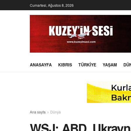
Cumartesi, Ağustos 8, 2026
ANASAYFA
KIBRIS
TÜRKIYE
YAŞAM
DÜ
Ana sayfa
Dünya
WSJ: ABD, Ukrayna'