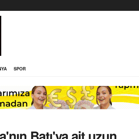
NYA
SPOR
nın Batı'ya ait uzun