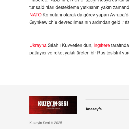
tür saldırıları destekleme yetkisinin yakın za
NATO
Komutanı olarak da görev yapan Avrupa’d
Grynkewich’e devredilmesinin ardından geldi.” ifad
Ukrayna
Silahlı Kuvvetleri dün,
İngiltere
tarafında
patlayıcı ve roket yakıtı üreten bir Rus tesisini 