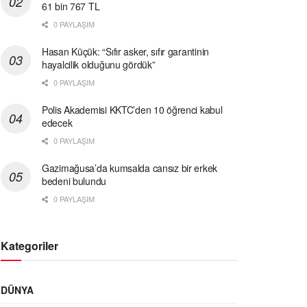
61 bin 767 TL
0 PAYLAŞIM
Hasan Küçük: “Sıfır asker, sıfır garantinin
hayalcilik olduğunu gördük”
0 PAYLAŞIM
Polis Akademisi KKTC’den 10 öğrenci kabul
edecek
0 PAYLAŞIM
Gazimağusa’da kumsalda cansız bir erkek
bedeni bulundu
0 PAYLAŞIM
Kategoriler
DÜNYA