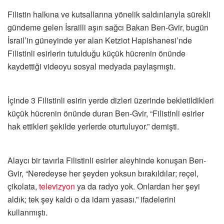
Filistin halkına ve kutsallarına yönelik saldırılarıyla sürekli
gündeme gelen İsrailli aşırı sağcı Bakan Ben-Gvir, bugün
İsrail’in güneyinde yer alan Ketziot Hapishanesi’nde
Filistinli esirlerin tutulduğu küçük hücrenin önünde
kaydettiği videoyu sosyal medyada paylaşmıştı.
İçinde 3 Filistinli esirin yerde dizleri üzerinde bekletildikleri
küçük hücrenin önünde duran Ben-Gvir, “Filistinli esirler
hak ettikleri şekilde yerlerde oturtuluyor.” demişti.
Alaycı bir tavırla Filistinli esirler aleyhinde konuşan Ben-
Gvir, “Neredeyse her şeyden yoksun bırakıldılar; reçel,
çikolata,
televizyon
ya da radyo yok. Onlardan her şeyi
aldık; tek şey kaldı o da idam yasası.” ifadelerini
kullanmıştı.