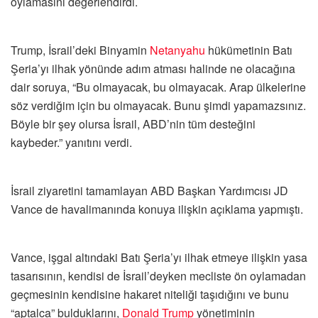
oylamasını değerlendirdi.
Trump, İsrail’deki Binyamin
Netanyahu
hükümetinin Batı
Şeria’yı ilhak yönünde adım atması halinde ne olacağına
dair soruya, “Bu olmayacak, bu olmayacak. Arap ülkelerine
söz verdiğim için bu olmayacak. Bunu şimdi yapamazsınız.
Böyle bir şey olursa İsrail, ABD’nin tüm desteğini
kaybeder.” yanıtını verdi.
İsrail ziyaretini tamamlayan ABD Başkan Yardımcısı JD
Vance de havalimanında konuya ilişkin açıklama yapmıştı.
Vance, işgal altındaki Batı Şeria’yı ilhak etmeye ilişkin yasa
tasarısının, kendisi de İsrail’deyken mecliste ön oylamadan
geçmesinin kendisine hakaret niteliği taşıdığını ve bunu
“aptalca” bulduklarını,
Donald Trump
yönetiminin