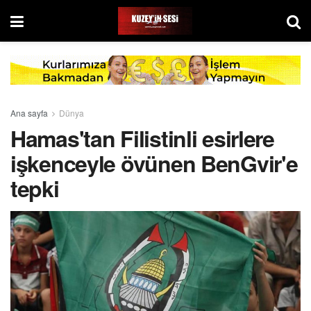
Ana sayfa
Dünya
Hamas'tan Filistinli esirlere
işkenceyle övünen BenGvir'e
tepki