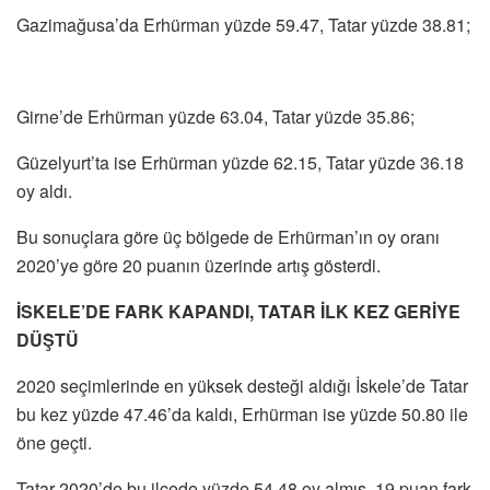
Gazimağusa’da Erhürman yüzde 59.47, Tatar yüzde 38.81;
Girne’de Erhürman yüzde 63.04, Tatar yüzde 35.86;
Güzelyurt’ta ise Erhürman yüzde 62.15, Tatar yüzde 36.18
oy aldı.
Bu sonuçlara göre üç bölgede de Erhürman’ın oy oranı
2020’ye göre 20 puanın üzerinde artış gösterdi.
İSKELE’DE FARK KAPANDI, TATAR İLK KEZ GERİYE
DÜŞTÜ
2020 seçimlerinde en yüksek desteği aldığı İskele’de Tatar
bu kez yüzde 47.46’da kaldı, Erhürman ise yüzde 50.80 ile
öne geçti.
Tatar 2020’de bu ilçede yüzde 54.48 oy almış, 19 puan fark