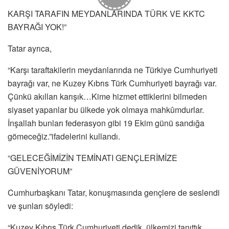
KARŞI TARAFIN MEYDANLARINDA TÜRK VE KKTC
BAYRAĞI YOK!”
Tatar ayrıca,
“Karşı taraftakilerin meydanlarında ne Türkiye Cumhuriyeti
bayrağı var, ne Kuzey Kıbrıs Türk Cumhuriyeti bayrağı var.
Çünkü akılları karışık…Kime hizmet ettiklerini bilmeden
siyaset yapanlar bu ülkede yok olmaya mahkûmdurlar.
İnşallah bunları federasyon gibi 19 Ekim günü sandığa
gömeceğiz.”ifadelerini kullandı.
“GELECEĞİMİZİN TEMİNATI GENÇLERİMİZE
GÜVENİYORUM”
Cumhurbaşkanı Tatar, konuşmasında gençlere de seslendi
ve şunları söyledi:
“Kuzey Kıbrıs Türk Cumhuriyeti dedik, ülkemizi tanıttık