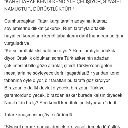
“KARŞI TARAF KENDİ KENDİYLE ÇELİŞİYOR, SİYASET
NAMUSTUR, DÜRÜSTLÜKTÜR!”
Cumhurbaşkanı Tatar, karşı tarafın adayının tutarsız
söylemlerine dikkat çekerek, Rum tarafıyla ortaklık
hayalleri kuranların kendi tabanlarını dahi inandıramadığını
vurguladı ve
“Karşı taraftaki kişi hâlâ ne diyor? Rum tarafıyla ortaklık
diyor! Ortaklık olduktan sonra Türk askerinin adadan
çekilmesini bile göze alanlar, şimdi Türkiye’den gelen
mesajlarla ne söyleyeceklerini şaşırdılar.Bir yandan kendi
tabanına öyle diyor, bir taraftan bu tarafa göz kırpıyor.
Birazdan o da iki devlet diyecek, birazdan Türkiye
garantördür diyecek, birazdan asker burada kalsın diyecek.
Nasıl oldu bu iş? Sen kendi kendinle çelişiyorsun.” dedi.
Tatar konuşmasını şöyle sürdürdü:
“Siyaset demek namus demektir, siyaset demek dürüstlük