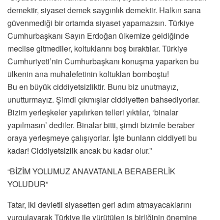
demektir, siyaset demek saygınlık demektir. Halkın sana
güvenmediği bir ortamda siyaset yapamazsın. Türkiye
Cumhurbaşkanı Sayın Erdoğan ülkemize geldiğinde
meclise gitmediler, koltuklarını boş bıraktılar. Türkiye
Cumhuriyeti’nin Cumhurbaşkanı konuşma yaparken bu
ülkenin ana muhalefetinin koltukları bomboştu!
Bu en büyük ciddiyetsizliktir. Bunu biz unutmayız,
unutturmayız. Şimdi çıkmışlar ciddiyetten bahsediyorlar.
Bizim yerleşkeler yapılırken telleri yıktılar, ‘binalar
yapılmasın’ dediler. Binalar bitti, şimdi bizimle beraber
oraya yerleşmeye çalışıyorlar. İşte bunların ciddiyeti bu
kadar! Ciddiyetsizlik ancak bu kadar olur.”
“BİZİM YOLUMUZ ANAVATANLA BERABERLİK
YOLUDUR”
Tatar, iki devletli siyasetten geri adım atmayacaklarını
vurgulayarak Türkiye ile yürütülen iş birliğinin önemine