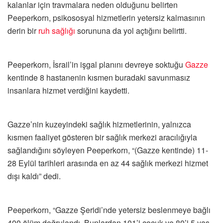
kalanlar için travmalara neden olduğunu belirten
Peeperkorn, psikososyal hizmetlerin yetersiz kalmasının
derin bir
ruh sağlığı
sorununa da yol açtığını belirtti.
Peeperkorn, İsrail’in işgal planını devreye soktuğu
Gazze
kentinde 8 hastanenin kısmen buradaki savunmasız
insanlara hizmet verdiğini kaydetti.
Gazze’nin kuzeyindeki sağlık hizmetlerinin, yalnızca
kısmen faaliyet gösteren bir sağlık merkezi aracılığıyla
sağlandığını söyleyen Peeperkorn, “(Gazze kentinde) 11-
28 Eylül tarihleri ​​arasında en az 44 sağlık merkezi hizmet
dışı kaldı” dedi.
Peeperkorn, “Gazze Şeridi’nde yetersiz beslenmeye bağlı
400 ölüm doğrulandı. Bunlardan 101’i çocuk ve 80’i 5 yaş