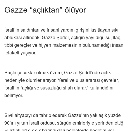
Gazze “açlıktan” ölüyor
İsrail’in saldırıları ve insani yardım girişini kısıtlayan sıkı
ablukası altındaki Gazze Şeridi, açlığın yayıldığı, su, ilaç,
tıbbi gereçler ve hijyen malzemesinin bulunamadığı insani
felaketi yaşıyor.
Başta çocuklar olmak üzere, Gazze Şeridi’nde açlık
nedeniyle ölümler artıyor. Yerel ve uluslararası çevreler,
İsrail’in “açlığı ve susuzluğu silah olarak” kullandığını
belirtiyor.
Sivil altyapıyı da tahrip ederek Gazze’nin yaklaşık yüzde
90’ını yıkan İsrail ordusu, sürgün emirleriyle yerinden ettiği
Filistinlileri sık sık barındıkları bölgelerde hedef alıyor.