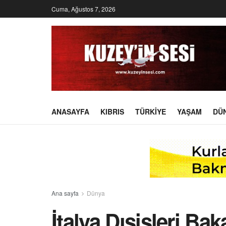
Cuma, Ağustos 7, 2026
ANASAYFA
KIBRIS
TÜRKIYE
YAŞAM
DÜ
Ana sayfa
Dünya
İtalya Dışişleri Bak