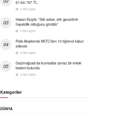
61 bin 767 TL
0 PAYLAŞIM
Hasan Küçük: “Sıfır asker, sıfır garantinin
hayalcilik olduğunu gördük”
0 PAYLAŞIM
Polis Akademisi KKTC’den 10 öğrenci kabul
edecek
0 PAYLAŞIM
Gazimağusa’da kumsalda cansız bir erkek
bedeni bulundu
0 PAYLAŞIM
Kategoriler
DÜNYA