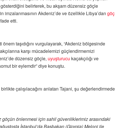
 gösterdiğini belirterek, bu akşam düzensiz göçle
inin imzalanmasının Akdeniz’de ve özellikle Libya’dan
göç
ade etti.
ati önem taşıdığını vurgulayarak, “Akdeniz bölgesinde
kaçakçılarına karşı mücadelemizi güçlendirmemizi
deniz’de düzensiz göçle,
uyuşturucu
kaçakçılığı ve
somut bir eylemdir” diye konuştu.
 birlikte çalışılacağını anlatan Tajani, şu değerlendirmede
z göçün önlenmesi için sahil güvenliklerimiz arasındaki
, ağustosta İstanbul’da Başbakan (Giorgia) Meloni ile