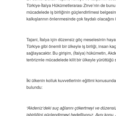
Türkiye-İtalya Hükümetlerarası Zirve’nin de bunu
mücadelede iş birliğinin güçlendirilmesi belges
kalkışlarının önlenmesinde çok faydalı olacağını if
Tajani, İtalya için düzensiz göç meselesinin hay
Türkiye gibi önemli bir ülkeyle iş birliği, insan 
sağlayacaktır. Bu girişim, (İtalya) hükümetin, Ak
terörizmle mücadelede kilit bir ülkeyle yürüttüğü 
İki ülkenin kolluk kuvvetlerinin eğitimi konusunda
bulundu:
“Akdeniz’deki suç ağlarını çökertmeyi ve düzensi
işbirliğini güçlendirmeyi hedefliyoruz. Aynı konu