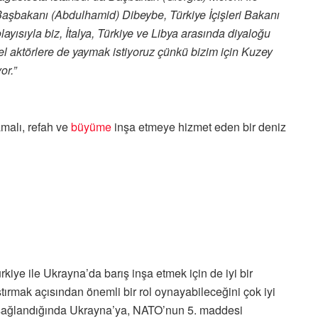
şbakanı (Abdulhamid) Dibeybe, Türkiye İçişleri Bakanı
olayısıyla biz, İtalya, Türkiye ve Libya arasında diyaloğu
el aktörlere de yaymak istiyoruz çünkü bizim için Kuzey
or.”
amalı, refah ve
büyüme
inşa etmeye hizmet eden bir deniz
iye ile Ukrayna’da barış inşa etmek için de iyi bir
ştırmak açısından önemli bir rol oynayabileceğini çok iyi
ış sağlandığında Ukrayna’ya, NATO’nun 5. maddesi