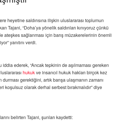
e heyetine saldırısına ilişkin uluslararası toplumun
kan Tajani, “Doha’ya yönelik saldırıları kınıyoruz çünkü
e’de ateşkes sağlanması için barış müzakerelerinin önemli
yor” yanıtını verdi.
nu iddia ederek, “Ancak tepkinin de aşılmaması gereken
 Uluslararası
hukuk
ve insancıl hukuk hakları birçok kez
ların durması gerektiğini, artık barışa ulaşmanın zamanı
ri koşulsuz olarak derhal serbest bırakmalıdır” diye
arını belirten Tajani, şunları kaydetti: