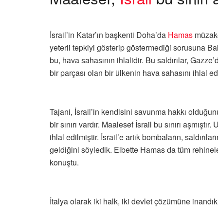
İsrail’in Katar’ın başkenti Doha’da
Hamas
müzaker
yeterli tepkiyi gösterip göstermediği sorusuna Ba
bu, hava sahasının ihlalidir. Bu saldırılar, Gazz
bir parçası olan bir ülkenin hava sahasını ihlal edi
Tajani, İsrail’in kendisini savunma hakkı olduğu
bir sınırı vardır. Maalesef İsrail bu sınırı aşmıştır.
ihlal edilmiştir. İsrail’e artık bombaların, saldırı
geldiğini söyledik. Elbette Hamas da tüm rehinele
konuştu.
İtalya olarak iki halk, iki devlet çözümüne inandıkl