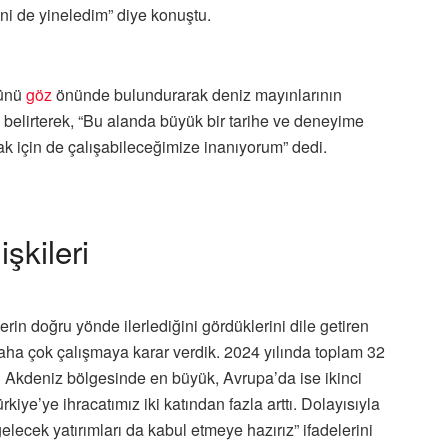
ini de yineledim” diye konuştu.
lünü
göz
önünde bulundurarak deniz mayınlarının
ı belirterek, “Bu alanda büyük bir tarihe ve deneyime
ak için de çalışabileceğimize inanıyorum” dedi.
şkileri
erin doğru yönde ilerlediğini gördüklerini dile getiren
 daha çok çalışmaya karar verdik. 2024 yılında toplam 32
n Akdeniz bölgesinde en büyük, Avrupa’da ise ikinci
rkiye’ye ihracatımız iki katından fazla arttı. Dolayısıyla
lecek yatırımları da kabul etmeye hazırız” ifadelerini