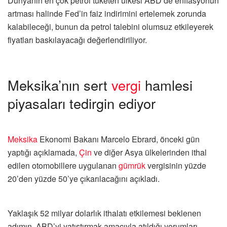
Dünyanın en çok petrol tüketen ülkesi ABD’de enflasyonun
artması halinde Fed’in faiz indirimini ertelemek zorunda
kalabileceği, bunun da petrol talebini olumsuz etkileyerek
fiyatları baskılayacağı değerlendiriliyor.
Meksika’nın sert
vergi
hamlesi
piyasaları tedirgin ediyor
Meksika
Ekonomi Bakanı Marcelo Ebrard, önceki gün
yaptığı açıklamada,
Çin
ve diğer Asya ülkelerinden ithal
edilen otomobillere uygulanan
gümrük
vergisinin yüzde
20’den yüzde 50’ye çıkarılacağını açıkladı.
Yaklaşık 52 milyar dolarlık ithalatı etkilemesi beklenen
adımın, ABD’yi yatıştırmak amacıyla atıldığı yorumları