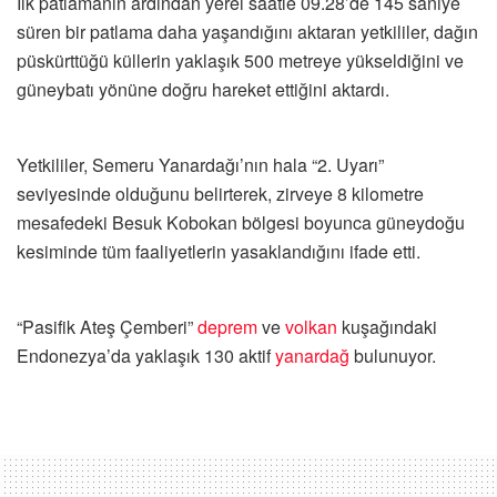
İlk patlamanın ardından yerel saatle 09.28’de 145 saniye
süren bir patlama daha yaşandığını aktaran yetkililer, dağın
püskürttüğü küllerin yaklaşık 500 metreye yükseldiğini ve
güneybatı yönüne doğru hareket ettiğini aktardı.
Yetkililer, Semeru Yanardağı’nın hala “2. Uyarı”
seviyesinde olduğunu belirterek, zirveye 8 kilometre
mesafedeki Besuk Kobokan bölgesi boyunca güneydoğu
kesiminde tüm faaliyetlerin yasaklandığını ifade etti.
“Pasifik Ateş Çemberi”
deprem
ve
volkan
kuşağındaki
Endonezya’da yaklaşık 130 aktif
yanardağ
bulunuyor.