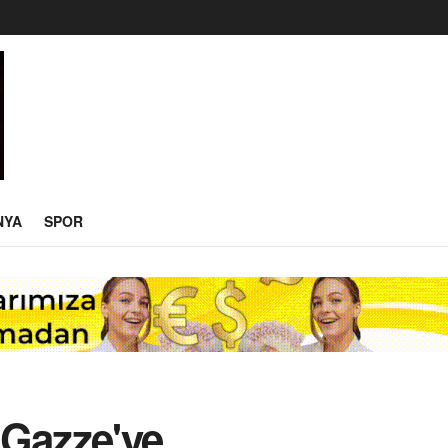
NYA
SPOR
n Gazze'ye