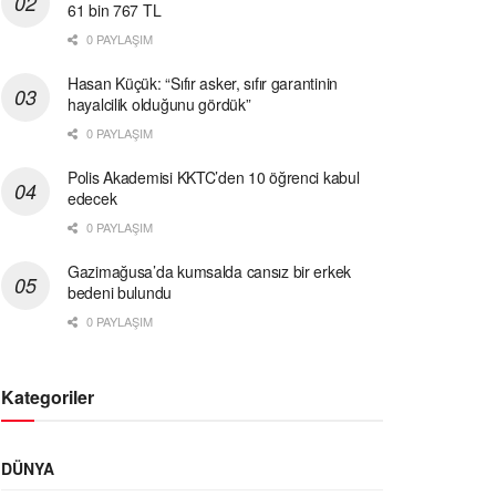
61 bin 767 TL
0 PAYLAŞIM
Hasan Küçük: “Sıfır asker, sıfır garantinin
hayalcilik olduğunu gördük”
0 PAYLAŞIM
Polis Akademisi KKTC’den 10 öğrenci kabul
edecek
0 PAYLAŞIM
Gazimağusa’da kumsalda cansız bir erkek
bedeni bulundu
0 PAYLAŞIM
Kategoriler
DÜNYA