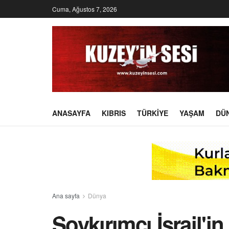
Cuma, Ağustos 7, 2026
ANASAYFA
KIBRIS
TÜRKIYE
YAŞAM
DÜ
Ana sayfa
Dünya
Soykırımcı İsrail'i