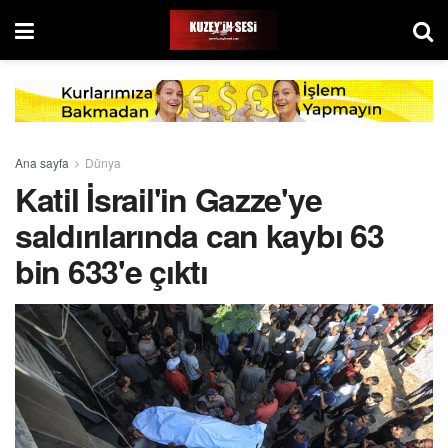
Ana sayfa
Dünya
Katil İsrail'in Gazze'ye
saldırılarında can kaybı 63
bin 633'e çıktı