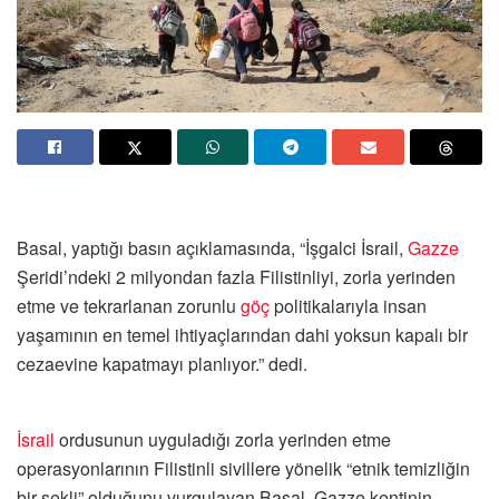
Basal, yaptığı basın açıklamasında, “İşgalci İsrail,
Gazze
Şeridi’ndeki 2 milyondan fazla Filistinliyi, zorla yerinden
etme ve tekrarlanan zorunlu
göç
politikalarıyla insan
yaşamının en temel ihtiyaçlarından dahi yoksun kapalı bir
cezaevine kapatmayı planlıyor.” dedi.
İsrail
ordusunun uyguladığı zorla yerinden etme
operasyonlarının Filistinli sivillere yönelik “etnik temizliğin
bir şekli” olduğunu vurgulayan Basal, Gazze kentinin