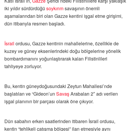
Katil İsrail’in,
Gazze
Şeridi’ndeki Filistinlilere karşı yaklaşık
iki yıldır sürdürdüğü
soykırım
savaşının önemli
aşamalarından biri olan Gazze kentini işgal etme girişimi,
dün itibarıyla resmen başladı.
İsrail
ordusu, Gazze kentinin mahallelerine, özellikle de
kuzey ve güney eksenlerindeki doğu bölgelerine yönelik
bombardımanını yoğunlaştırarak kalan Filistinlileri
tahliyeye zorluyor.
Bu, kentin güneydoğusundaki Zeytun Mahallesi’nde
başlatılan ve “Gideon’un
Savaş
Arabaları 2″ adı verilen
işgal planının bir parçası olarak öne çıkıyor.
Dün sabahın erken saatlerinden itibaren İsrail ordusu,
kentin “tehlikeli çatışma bölgesi” ilan etmesiyle aynı