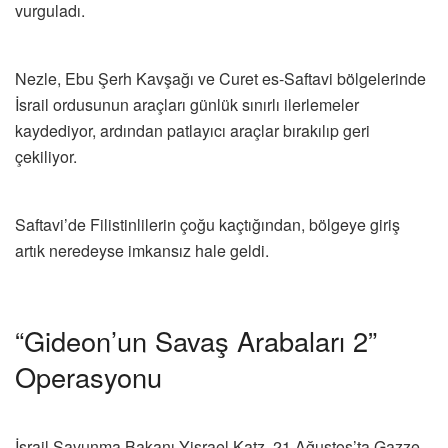
vurguladı.
Nezle, Ebu Şerh Kavşağı ve Curet es-Saftavi bölgelerinde
İsrail ordusunun araçları günlük sınırlı ilerlemeler
kaydediyor, ardından patlayıcı araçlar bırakılıp geri
çekiliyor.
Saftavi’de Filistinlilerin çoğu kaçtığından, bölgeye giriş
artık neredeyse imkansız hale geldi.
“Gideon’un Savaş Arabaları 2”
Operasyonu
İsrail Savunma Bakanı Yisrael Katz, 21 Ağustos’ta Gazze