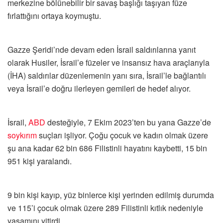
merkezine bölünebilir bir savaş başlığı taşıyan füze
fırlattığını ortaya koymuştu.
Gazze Şeridi’nde devam eden İsrail saldırılarına yanıt
olarak Husiler, İsrail’e füzeler ve insansız hava araçlarıyla
(İHA) saldırılar düzenlemenin yanı sıra, İsrail’le bağlantılı
veya İsrail’e doğru ilerleyen gemileri de hedef alıyor.
İsrail,
ABD
desteğiyle, 7 Ekim 2023’ten bu yana Gazze’de
soykırım
suçları işliyor. Çoğu çocuk ve kadın olmak üzere
şu ana kadar 62 bin 686 Filistinli hayatını kaybetti, 15 bin
951 kişi yaralandı.
9 bin kişi kayıp, yüz binlerce kişi yerinden edilmiş durumda
ve 115’i çocuk olmak üzere 289 Filistinli kıtlık nedeniyle
yaşamını yitirdi.