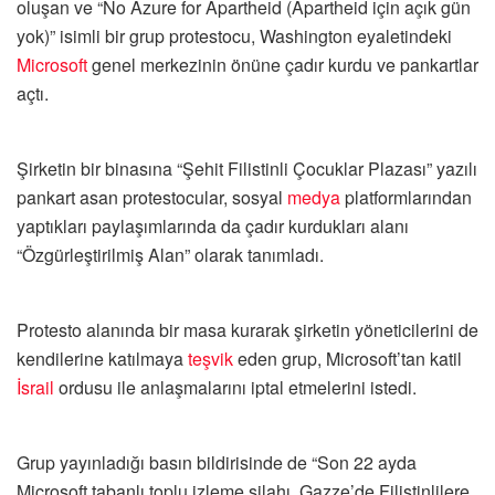
oluşan ve “No Azure for Apartheid (Apartheid için açık gün
yok)” isimli bir grup protestocu, Washington eyaletindeki
Microsoft
genel merkezinin önüne çadır kurdu ve pankartlar
açtı.
Şirketin bir binasına “Şehit Filistinli Çocuklar Plazası” yazılı
pankart asan protestocular, sosyal
medya
platformlarından
yaptıkları paylaşımlarında da çadır kurdukları alanı
“Özgürleştirilmiş Alan” olarak tanımladı.
Protesto alanında bir masa kurarak şirketin yöneticilerini de
kendilerine katılmaya
teşvik
eden grup, Microsoft’tan katil
İsrail
ordusu ile anlaşmalarını iptal etmelerini istedi.
Grup yayınladığı basın bildirisinde de “Son 22 ayda
Microsoft tabanlı toplu izleme silahı, Gazze’de Filistinlilere