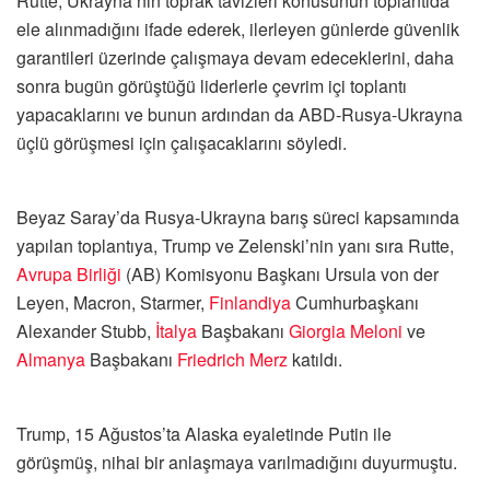
Rutte, Ukrayna’nın toprak tavizleri konusunun toplantıda
ele alınmadığını ifade ederek, ilerleyen günlerde güvenlik
garantileri üzerinde çalışmaya devam edeceklerini, daha
sonra bugün görüştüğü liderlerle çevrim içi toplantı
yapacaklarını ve bunun ardından da ABD-Rusya-Ukrayna
üçlü görüşmesi için çalışacaklarını söyledi.
Beyaz Saray’da Rusya-Ukrayna barış süreci kapsamında
yapılan toplantıya, Trump ve Zelenski’nin yanı sıra Rutte,
Avrupa Birliği
(AB) Komisyonu Başkanı Ursula von der
Leyen, Macron, Starmer,
Finlandiya
Cumhurbaşkanı
Alexander Stubb,
İtalya
Başbakanı
Giorgia Meloni
ve
Almanya
Başbakanı
Friedrich Merz
katıldı.
Trump, 15 Ağustos’ta Alaska eyaletinde Putin ile
görüşmüş, nihai bir anlaşmaya varılmadığını duyurmuştu.