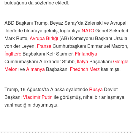
bulduğunu da sözlerine ekledi.
ABD Başkanı Trump, Beyaz Saray’da Zelenski ve Avrupalı
liderlerle bir araya gelmiş, toplantıya
NATO
Genel Sekreteri
Mark Rutte,
Avrupa Birliği
(AB) Komisyonu Başkanı Ursula
von der Leyen,
Fransa
Cumhurbaşkanı Emmanuel Macron,
İngiltere
Başbakanı Keir Starmer,
Finlandiya
Cumhurbaşkanı Alexander Stubb,
İtalya
Başbakanı
Giorgia
Meloni
ve
Almanya
Başbakanı
Friedrich Merz
katılmıştı.
Trump, 15 Ağustos’ta Alaska eyaletinde
Rusya
Devlet
Başkanı
Vladimir Putin
ile görüşmüş, nihai bir anlaşmaya
varılmadığını duyurmuştu.