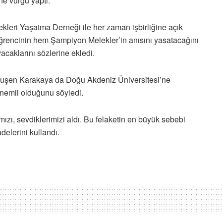
e vurgu yaptı.
leri Yaşatma Derneği ile her zaman işbirliğine açık
 öğrencinin hem Şampiyon Melekler’in anısını yasatacağını
aklarını sözlerine ekledi.
uşen Karakaya da Doğu Akdeniz Üniversitesi’ne
önemli olduğunu söyledi.
mızı, sevdiklerimizi aldı. Bu felaketin en büyük sebebi
adelerini kullandı.