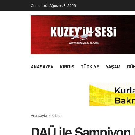
Cumartesi, Ağustos 8, 2026
ANASAYFA
KIBRIS
TÜRKIYE
YAŞAM
DÜ
Ana sayfa
Kıbrıs
DAÜ ile Şampiyon 