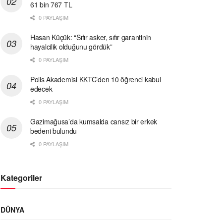
61 bin 767 TL
0 PAYLAŞIM
Hasan Küçük: “Sıfır asker, sıfır garantinin
hayalcilik olduğunu gördük”
0 PAYLAŞIM
Polis Akademisi KKTC’den 10 öğrenci kabul
edecek
0 PAYLAŞIM
Gazimağusa’da kumsalda cansız bir erkek
bedeni bulundu
0 PAYLAŞIM
Kategoriler
DÜNYA