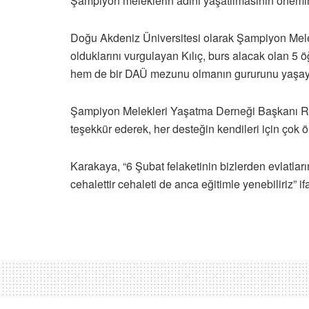
Şampiyon meleklerin adını yaşatılmasının önemin
Doğu Akdeniz Üniversitesi olarak Şampiyon Melek
olduklarını vurgulayan Kılıç, burs alacak olan 5
hem de bir DAÜ mezunu olmanın gururunu yaşayac
Şampiyon Melekleri Yaşatma Derneği Başkanı R
teşekkür ederek, her desteğin kendileri için çok 
Karakaya, “6 Şubat felaketinin bizlerden evlatları
cehalettir cehaleti de anca eğitimle yenebiliriz” if