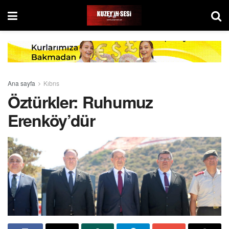
Ana sayfa
Kıbrıs
Öztürkler: Ruhumuz
Erenköy’dür