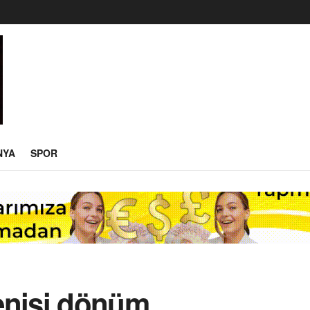
NYA
SPOR
enişi dönüm