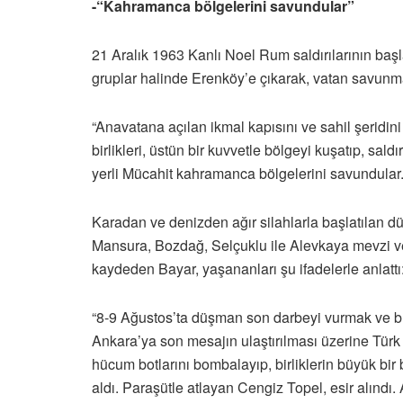
-“Kahramanca bölgelerini savundular”
21 Aralık 1963 Kanlı Noel Rum saldırılarının başl
gruplar halinde Erenköy’e çıkarak, vatan savunm
“Anavatana açılan ikmal kapısını ve sahil şeridi
birlikleri, üstün bir kuvvetle bölgeyi kuşatıp, sal
yerli Mücahit kahramanca bölgelerini savundular.
Karadan ve denizden ağır silahlarla başlatılan d
Mansura, Bozdağ, Selçuklu ile Alevkaya mevzi ve 
kaydeden Bayar, yaşananları şu ifadelerle anlattı
“8-9 Ağustos’ta düşman son darbeyi vurmak ve bur
Ankara’ya son mesajın ulaştırılması üzerine Türk s
hücum botlarını bombalayıp, birliklerin büyük bir
aldı. Paraşütle atlayan Cengiz Topel, esir alındı. 