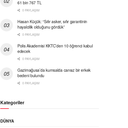
61 bin 767 TL
0 PAYLAŞIM
Hasan Küçük: “Sıfır asker, sıfır garantinin
hayalcilik olduğunu gördük”
0 PAYLAŞIM
Polis Akademisi KKTC’den 10 öğrenci kabul
edecek
0 PAYLAŞIM
Gazimağusa’da kumsalda cansız bir erkek
bedeni bulundu
0 PAYLAŞIM
Kategoriler
DÜNYA