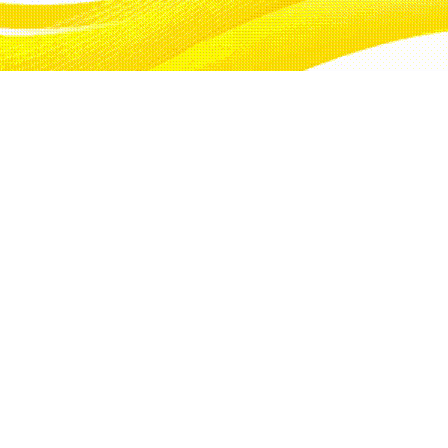
lerle ilgili
çekilmesi çağrısı