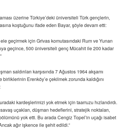
aması üzerine Türkiye’deki üniversiteli Türk gençlerin,
asına koştuğunu ifade eden Bayar, şöyle devam etti:
ni ele geçirmek için Grivas komutasındaki Rum ve Yunan
dırıya geçince, 500 üniversiteli genç Mücahit ile 200 kadar
”
üşman saldırıları karşısında 7 Ağustos 1964 akşamı
birliklerinin Erenköy’e çekilmek zorunda kaldığını
:
adaki kardeşlerimizi yok etmek için taarruzu hızlandırdı.
avaş uçakları, düşman hedeflerini, stratejik noktaları,
 bölümünü yok etti. Bu arada Cengiz Topel’in uçağı isabet
Ancak ağır işkence ile şehit edildi.”