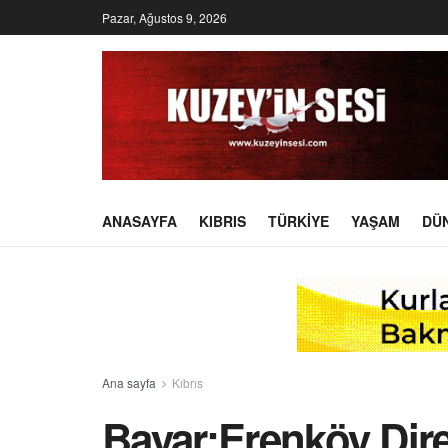
Pazar, Ağustos 9, 2026
ANASAYFA
KIBRIS
TÜRKIYE
YAŞAM
DÜ
Ana sayfa
Kıbrıs
Bayar:Erenköy Dir