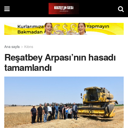
Ana sayfa
Kıbrıs
Reşatbey Arpası’nın hasadı
tamamlandı