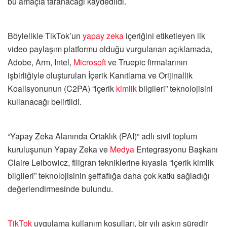
bu amaçla taranacağı kaydedildi.
Böylelikle TikTok’un
yapay zeka
içeriğini etiketleyen ilk
video paylaşım platformu olduğu vurgulanan açıklamada,
Adobe, Arm, Intel,
Microsoft
ve Truepic firmalarının
işbirliğiyle oluşturulan İçerik Kanıtlama ve Orijinallik
Koalisyonunun (C2PA) “içerik
kimlik
bilgileri” teknolojisini
kullanacağı belirtildi.
“Yapay Zeka Alanında Ortaklık (PAI)” adlı sivil toplum
kuruluşunun Yapay Zeka ve
Medya
Entegrasyonu Başkanı
Claire Leibowicz, filigran tekniklerine kıyasla “içerik kimlik
bilgileri” teknolojisinin şeffaflığa daha çok katkı sağladığı
değerlendirmesinde bulundu.
TikTok
uygulama kullanım koşulları, bir yılı aşkın süredir