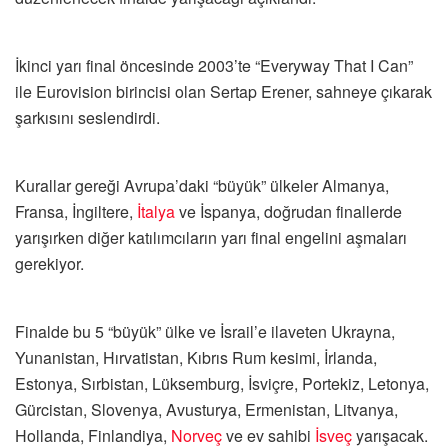
İkinci yarı final öncesinde 2003’te “Everyway That I Can”
ile Eurovision birincisi olan Sertap Erener, sahneye çıkarak
şarkısını seslendirdi.
Kurallar gereği Avrupa’daki “büyük” ülkeler Almanya,
Fransa, İngiltere,
İtalya
ve İspanya, doğrudan finallerde
yarışırken diğer katılımcıların yarı final engelini aşmaları
gerekiyor.
Finalde bu 5 “büyük” ülke ve İsrail’e ilaveten Ukrayna,
Yunanistan, Hırvatistan, Kıbrıs Rum kesimi, İrlanda,
Estonya, Sırbistan, Lüksemburg, İsviçre, Portekiz, Letonya,
Gürcistan, Slovenya, Avusturya, Ermenistan, Litvanya,
Hollanda, Finlandiya,
Norveç
ve ev sahibi
İsveç
yarışacak.