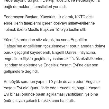
Federasyonu Başkanı Derviş Yücetürk ve Federasyon’a
bağlı derneklerin temsilcileri yer aldı.
Federasyon Başkanı Yücetürk, ilk olarak, KKTC’deki
engellilerin taleplerini içeren dosyayı milletvekillerine
iletmek üzere Meclis Başkanı Töre’ye teslim etti.
Yücetürk ardından söz alarak, bu sene Engelliler
Haftası’nın engellilerin “çözülemeyen” sorunlarından dolayı
buruk geçtiğini kaydederek, Engelli Dairesi ihtiyacına,
engellilere ilişkin geçirilen yasalardaki tüzük eksikliklerine,
istihdam taleplerine ve Engelsiz Yaşam Evi’ne dair son
gelişmelere değindi.
En büyük sorunun yapımı 10 yıldır devam eden Engelsiz
Yaşam Evi olduğunu ifade eden Yücetürk, bugün Yaşam
Evi binası önünde basın açıklaması yaptıklarını ve bina
önüne siyah çelenk bıraktıklarını hatırlattı.