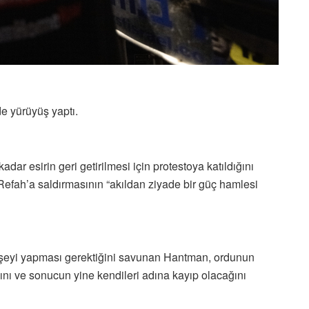
de yürüyüş yaptı.
ar esirin geri getirilmesi için protestoya katıldığını
n Refah’a saldırmasının “akıldan ziyade bir güç hamlesi
her şeyi yapması gerektiğini savunan Hantman, ordunun
nı ve sonucun yine kendileri adına kayıp olacağını