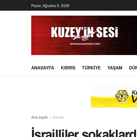
Pazar, Ağustos 9, 2026
ANASAYFA
KIBRIS
TÜRKIYE
YAŞAM
DÜ
Ana sayfa
Dünya
İsrailliler sokakl