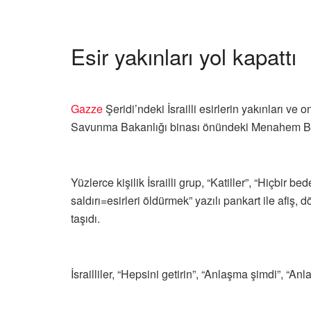
Esir yakınları yol kapattı
Gazze
Şeridi’ndeki İsrailli esirlerin yakınları ve 
Savunma Bakanlığı binası önündeki Menahem Be
Yüzlerce kişilik İsrailli grup, “Katiller”, “Hiçbir bed
saldırı=esirleri öldürmek” yazılı pankart ile afiş, d
taşıdı.
İsrailliler, “Hepsini getirin”, “Anlaşma şimdi”, “A