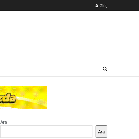
Giriş
Ara
Ara