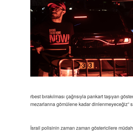
rbest bırakılması çağrısıyla pankart taşıyan göste
mezarlarına gömülene kadar dinlenmeyeceğiz” slo
İsrail polisinin zaman zaman göstericilere müdaha