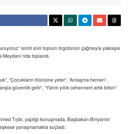
Duruyoruz” isimli sivil toplum örgütünün çağrısıyla yaklaşık
ma Meydanı’nda toplandı.
çocuk”, “Çocukların ölümüne yeter”, “Anlaşma hemen”,
rışla güvenlik gelir”, “Yarım yıllık cehennem artık bitsin”
ili Ahmed Tıybi, yaptığı konuşmada, Başbakan Binyamin
teşkese yanaşmamakla suçladı.