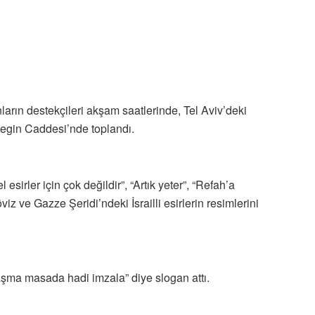
onların destekçileri akşam saatlerinde, Tel Aviv’deki
gin Caddesi’nde toplandı.
el esirler için çok değildir”, “Artık yeter”, “Refah’a
öviz ve Gazze Şeridi’ndeki İsrailli esirlerin resimlerini
nlaşma masada hadi imzala” diye slogan attı.