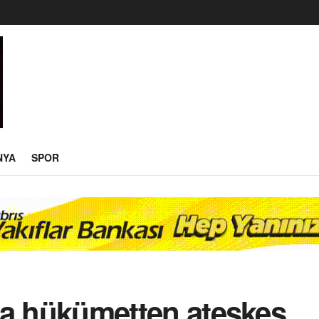
NYA
SPOR
arda hükümetten ateşkes