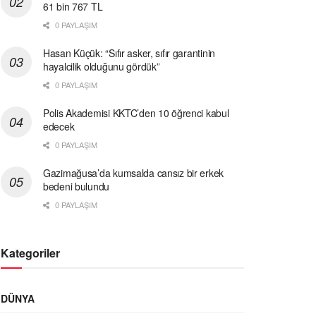
61 bin 767 TL
0 PAYLAŞIM
Hasan Küçük: “Sıfır asker, sıfır garantinin
hayalcilik olduğunu gördük”
0 PAYLAŞIM
Polis Akademisi KKTC’den 10 öğrenci kabul
edecek
0 PAYLAŞIM
Gazimağusa’da kumsalda cansız bir erkek
bedeni bulundu
0 PAYLAŞIM
Kategoriler
DÜNYA