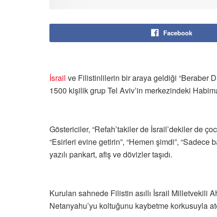
Facebook
İsrail
ve Filistinlilerin bir araya geldiği “Beraber 
1500 kişilik grup Tel Aviv’in merkezindeki Habi
Göstericiler, “Refah’takiler de İsrail’dekiler de 
“Esirleri evine getirin”, “Hemen şimdi”, “Sadece ba
yazılı pankart, afiş ve dövizler taşıdı.
Kurulan sahnede Filistin asıllı İsrail Milletvek
Netanyahu’yu koltuğunu kaybetme korkusuyla a