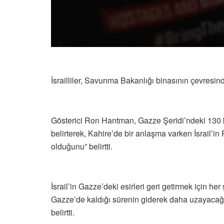
İsrailliler, Savunma Bakanlığı binasının çevresin
Gösterici Ron Hantman, Gazze Şeridi’ndeki 130 kad
belirterek, Kahire’de bir anlaşma varken İsrail’i
olduğunu” belirtti.
İsrail’in Gazze’deki esirleri geri getirmek için 
Gazze’de kaldığı sürenin giderek daha uzayacağı
belirtti.